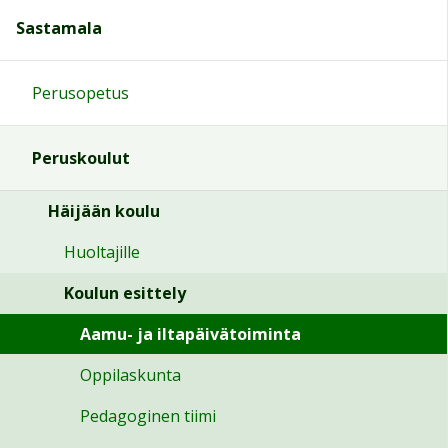
Sastamala
Perusopetus
Peruskoulut
Häijään koulu
Huoltajille
Koulun esittely
Aamu- ja iltapäivätoiminta
Oppilaskunta
Pedagoginen tiimi