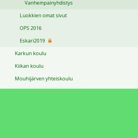
Vanhempainyhdistys
Luokkien omat sivut
OPS 2016
Eskari2019
Karkun koulu
Kiikan koulu
Mouhijärven yhteiskoulu
Stormin koulu
Suodenniemen koulu
Sylvään koulu
Vareliuksen koulu