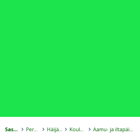
Sastamala
>
Peruskoulut
>
Häijään koulu
>
Koulun esittely
>
Aamu- ja iltapäivätoiminta