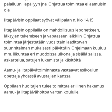
pelailuun, lepäilyyn jne. Ohjattua toimintaa ei aamuisin
ole.
Iltapäivisin oppilaat syövät välipalan n. klo 14.15
Iltapäivisin oppilailla on mahdollisuus lepohetkeen,
läksyjen tekemiseen ja vapaaseen leikkiin. Ohjattua
toimintaa järjestetään vuosittain laadittavan
suunnitelman mukaisesti päivittäin. Ohjelmaan kuuluu
mm. liikuntaa eri muodoissa ulkona ja sisällä salissa,
askartelua, satujen lukemista ja käsitöitä.
Aamu- ja iltapäivätoiminnasta vastaavat esikoulun
opettaja yhdessä avustajien kanssa.
Oppilaan huoltajien tulee toimittaa erillinen hakemus
aamu- ja iltapäivähoitoa varten koululle.