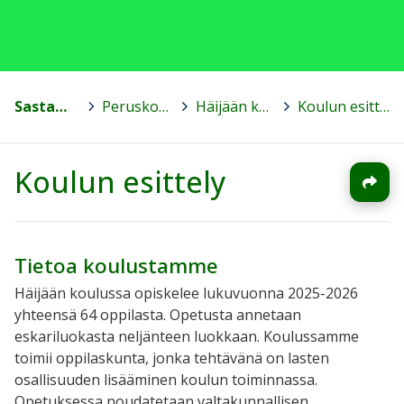
Sastamala
>
Peruskoulut
>
Häijään koulu
>
Koulun esittely
Koulun esittely
Tietoa koulustamme
Häijään koulussa opiskelee lukuvuonna 2025-2026
yhteensä 64 oppilasta. Opetusta annetaan
eskariluokasta neljänteen luokkaan. Koulussamme
toimii oppilaskunta, jonka tehtävänä on lasten
osallisuuden lisääminen koulun toiminnassa.
Opetuksessa noudatetaan valtakunnallisen