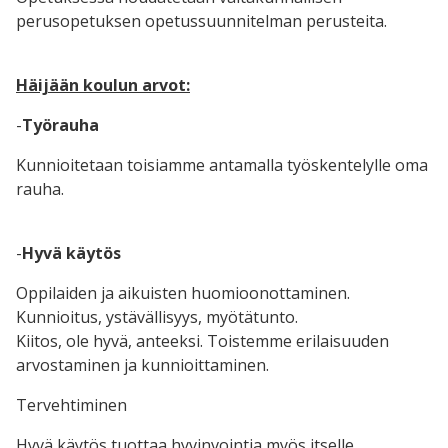
perusopetuksen opetussuunnitelman perusteita.
Häijään koulun arvot:
-
Työrauha
Kunnioitetaan toisiamme antamalla työskentelylle oma
rauha.
-
Hyvä käytös
Oppilaiden ja aikuisten huomioonottaminen.
Kunnioitus, ystävällisyys, myötätunto.
Kiitos, ole hyvä, anteeksi. Toistemme erilaisuuden
arvostaminen ja kunnioittaminen.
Tervehtiminen
Hyvä käytös tuottaa hyvinvointia myös itselle.