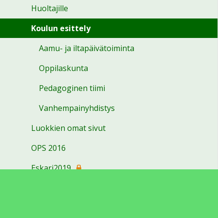
Huoltajille
Koulun esittely
Aamu- ja iltapäivätoiminta
Oppilaskunta
Pedagoginen tiimi
Vanhempainyhdistys
Luokkien omat sivut
OPS 2016
Eskari2019
Karkun koulu
Kiikan koulu