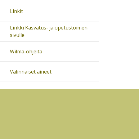
Linkit
Linkki Kasvatus- ja opetustoimen
sivulle
Wilma-ohjeita
Valinnaiset aineet
Oppimisen tuki
Yhteisöllinen oppilashuolto
Kouluruokailu