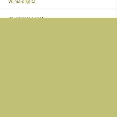
Wilma-ohjeita
Valinnaiset aineet
Oppimisen tuki
Yhteisöllinen oppilashuolto
Kouluruokailu
Oppilaskunnan hallitus
Vanhempainyhdistys