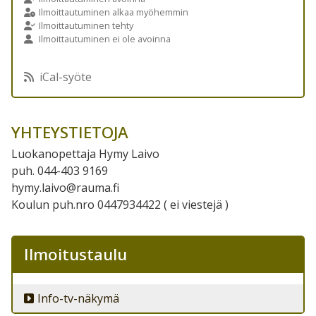
Ilmoittautuminen alkaa myöhemmin
Ilmoittautuminen tehty
Ilmoittautuminen ei ole avoinna
iCal-syöte
YHTEYSTIETOJA
Luokanopettaja Hymy Laivo
puh. 044-403 9169
hymy.laivo@rauma.fi
Koulun puh.nro 0447934422 ( ei viestejä )
Ilmoitustaulu
Info-tv-näkymä