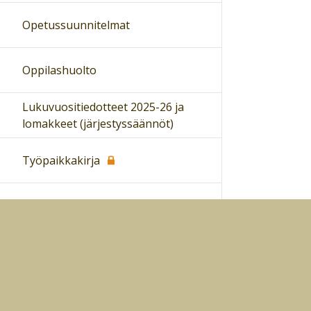
Opetussuunnitelmat
Oppilashuolto
Lukuvuositiedotteet 2025-26 ja
lomakkeet (järjestyssäännöt)
Työpaikkakirja
In English
Rannankylän koulu 150 v
APIP-toiminta