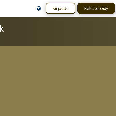
Kirjaudu
Rekisteröidy
k