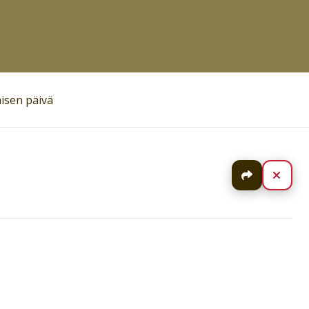
isen päivä
Jaa
Sulj