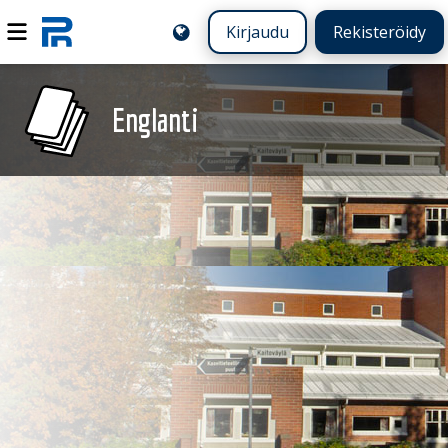
Kirjaudu
Rekisteröidy
Englanti