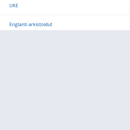
UKE
Englanti arkistoidut
Sivun alkuun
Ohjeet
Saavutettavuus
Yksityisyydensuoja
Lähetä palautetta Peda.net-ylläpidolle
Ilmoita asiaton sisältö
Tämän sivun lisenssi
Peda.net-yleislisenssi