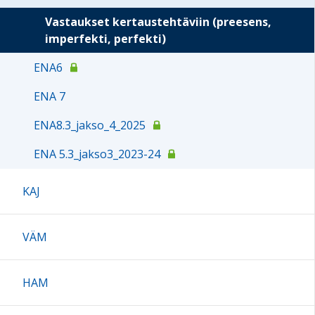
Vastaukset kertaustehtäviin (preesens,
imperfekti, perfekti)
ENA6
ENA 7
ENA8.3_jakso_4_2025
ENA 5.3_jakso3_2023-24
KAJ
VÄM
HAM