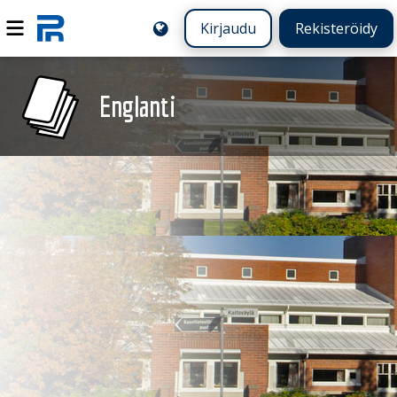
Kirjaudu
Rekisteröidy
Englanti