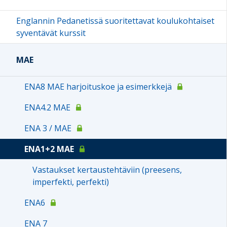
Englannin Pedanetissä suoritettavat koulukohtaiset
syventävät kurssit
MAE
ENA8 MAE harjoituskoe ja esimerkkejä
ENA4.2 MAE
ENA 3 / MAE
ENA1+2 MAE
Vastaukset kertaustehtäviin (preesens,
imperfekti, perfekti)
ENA6
ENA 7