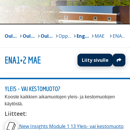
Oulun yliopisto
>
Oulun normaalikoulun lukio ja perusasteen vs. 7-9
>
Oulun normaalikoulun lukio
>
Oppiaineet
>
Englanti
>
MAE
>
ENA1+2 MAE
ENA1+2 MAE
Liity sivulle
YLEIS - VAI KESTOMUOTO?
Kooste kaikkien aikamuotojen yleis- ja kestomuotojen
käytöstä.
Liitteet:
New Insights Module 1 13 Yleis- vai kestomuoto