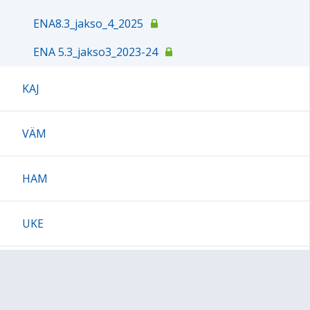
ENA8.3_jakso_4_2025
ENA 5.3_jakso3_2023-24
KAJ
VÄM
HAM
UKE
Englanti arkistoidut