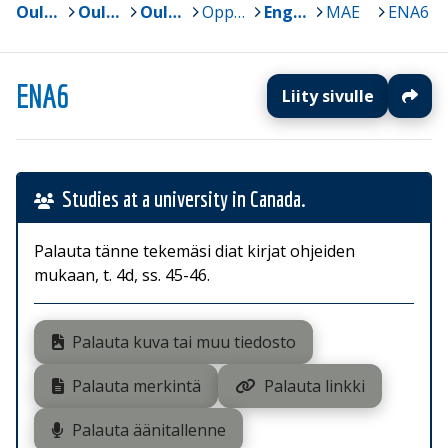
Oulun yliopisto
>
Oulun normaalikoulun lukio ja perusasteen vs. 7-9
>
Oulun normaalikoulun lukio
>
Oppiaineet
>
Englanti
>
MAE
>
ENA6
ENA6
Liity sivulle
Studies at a university in Canada.
Palauta tänne tekemäsi diat kirjat ohjeiden
mukaan, t. 4d, ss. 45-46.
Palauta kuva tai muu tiedosto
Palauta merkintä
Palauta linkki
Palauta äänitallenne