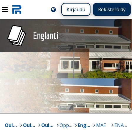
Kirjaudu
Rekisteröidy
Englanti
Oulun yliopisto
>
Oulun normaalikoulun lukio ja perusasteen vs. 7-9
>
Oulun normaalikoulun lukio
>
Oppiaineet
>
Englanti
>
MAE
>
ENA 7