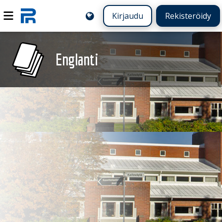
Kirjaudu
Rekisteröidy
Englanti