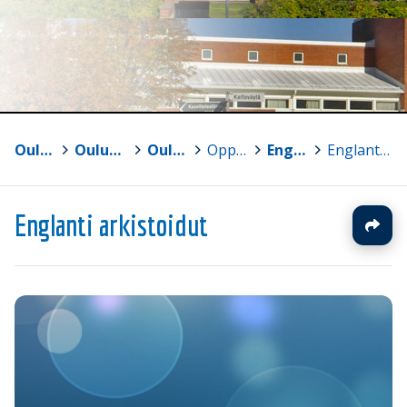
Oulun yliopisto
>
Oulun normaalikoulun lukio ja perusasteen vs. 7-9
>
Oulun normaalikoulun lukio
>
Oppiaineet
>
Englanti
>
Englanti arkistoidut
Englanti arkistoidut