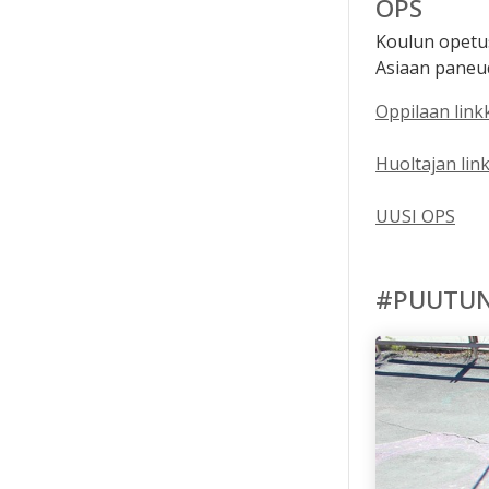
OPS
Koulun opetus
Asiaan paneud
Oppilaan link
Huoltajan link
UUSI OPS
#PUUTUN