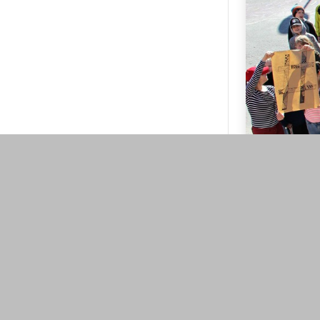
Rokkitähdet o
Aamulehden #
kyllästyneet 
käytöstapoja j
puutunpeli