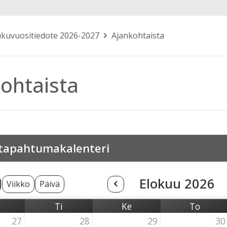
kuvuositiedote 2026-2027
>
Ajankohtaista
ohtaista
tapahtumakalenteri
Elokuu 2026
Viikko
Päivä
Ti
Ke
To
aanantai
Tiistai
Keskiviikko
Torstai
27
28
29
30