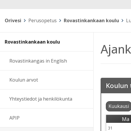
Orivesi
>
Perusopetus
>
Rovastinkankaan koulu
>
Lu
Rovastinkankaan koulu
Ajank
Rovastinkangas in English
Koulun arvot
Koulun 
Yhteystiedot ja henkilökunta
Kuukausi
APIP
Ma
M
31
Viikko 31