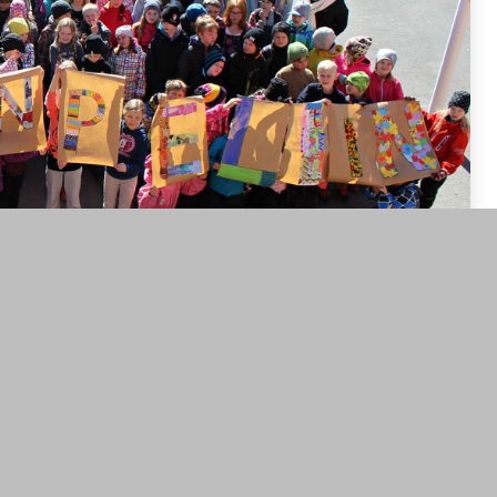
ttonsa kiusaamiseen. Rovastinkankaan koulu osallistuu
miseen, kohdistui se keneen tahansa. Olemme
issa, kaupungilla kuin kodeissa. Arvostamme