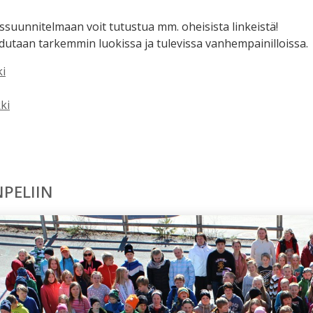
suunnitelmaan voit tutustua mm. oheisista linkeistä!
utaan tarkemmin luokissa ja tulevissa vanhempainilloissa.
ki
ki
PELIIN