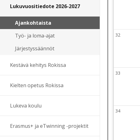
27 July 2
Lukuvuositiedote 2026-2027
Ajankohtaista
32
Viikko 32
Työ- ja loma-ajat
3 August
Järjestyssäännöt
Kestävä kehitys Rokissa
33
Viikko 33
10 Augus
Kielten opetus Rokissa
Lukeva koulu
34
Viikko 34
17 Augus
Erasmus+ ja eTwinning -projektit