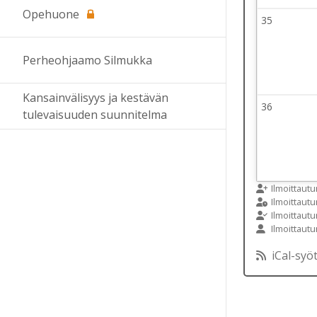
Opehuone
35
Viikko 35
24 Augus
Perheohjaamo Silmukka
Kansainvälisyys ja kestävän
36
Viikko 36
tulevaisuuden suunnitelma
31 Augus
Ilmoittaut
Ilmoittau
Ilmoittaut
Ilmoittaut
iCal-syö