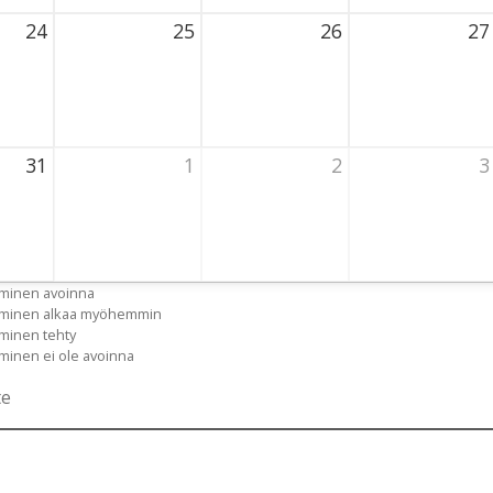
24
25
26
27
t 2026 Thursday
25 August 2026 Thursday
26 August 2026 Thursday
27 August 202
31
1
2
3
t 2026 Thursday
1 September 2026 Thursday
2 September 2026 Thursday
3 September 2
uminen avoinna
tuminen alkaa myöhemmin
uminen tehty
uminen ei ole avoinna
te