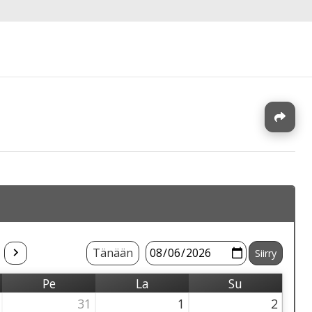
J
Tänään
Pe
La
Su
Perjantai
Lauantai
Sunnuntai
31
1
2