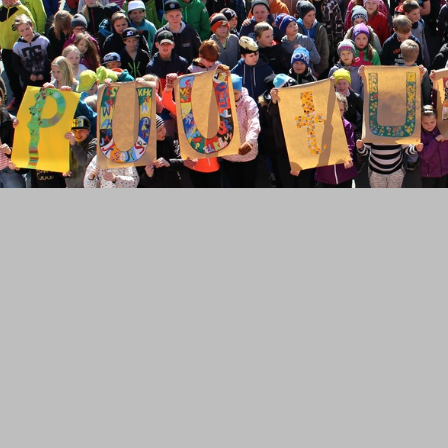
ttivat itsestään koko koulun selfien ilmaistakseen kannano
PUUTUNPELIIN-kampanjaan. ”Me lupaamme puuttua kiusaa
huuteluun, haukkumiseen ja rähinöintiin niin netissä, busse
a ihmisyyttä.”
in_rok.jpg 2.7 Mt