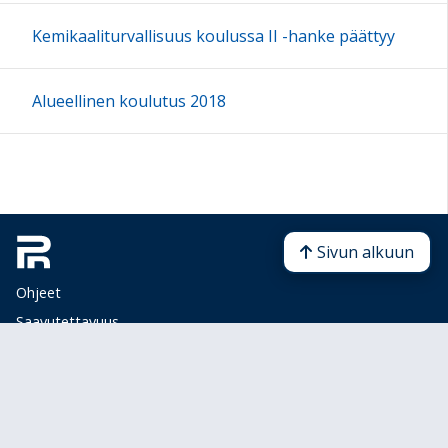
Kemikaaliturvallisuus koulussa II -hanke päättyy
Alueellinen koulutus 2018
Sivun alkuun
Ohjeet
Saavutettavuus
Yksityisyydensuoja
Lähetä palautetta Peda.net-ylläpidolle
Ilmoita asiaton sisältö
Tämän sivun lisenssi
Peda.net-yleislisenssi