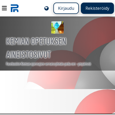
Kirjaudu
Rekisteröidy
KEMIAN OPETUKSEN
AINEISTOSIVUT
Facebookin Kemian opettajien vertaisryhmän peda.net -ympäristö