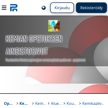
Kirjaudu
Rekisteröidy
KEMIAN OPETUKSEN
AINEISTOSIVUT
Facebookin Kemian opettajien vertaisryhmän peda.net -ympäristö
Oppimateriaalit
>
Kemian opetuksen aineistosivut
>
Kemikaalivaraston hoito
>
Alueellinen koulutus 2018
>
Koulutuksien materiaalia
>
Kemikaalivarasto_koulutus_huhtikuu18_Helsinki.pdf