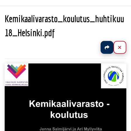
Kemikaalivarasto_koulutus_huhtikuu
18_Helsinki.pdf
Jaa
Sul