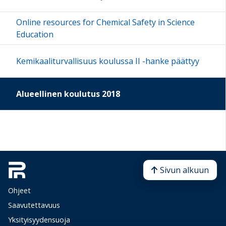
Online resources for Chemical Safety in Science
Education
Kemikaaliturvallisuus koulussa II -hanke päättyy
Alueellinen koulutus 2018
Sivun alkuun
Ohjeet
Saavutettavuus
Yksityisyydensuoja