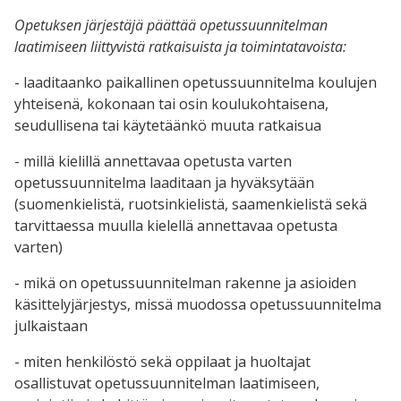
Opetuksen järjestäjä päättää opetussuunnitelman
laatimiseen liittyvistä ratkaisuista ja toimintatavoista:
- laaditaanko paikallinen opetussuunnitelma koulujen
yhteisenä, kokonaan tai osin koulukohtaisena,
seudullisena tai käytetäänkö muuta ratkaisua
- millä kielillä annettavaa opetusta varten
opetussuunnitelma laaditaan ja hyväksytään
(suomenkielistä, ruotsinkielistä, saamenkielistä sekä
tarvittaessa muulla kielellä annettavaa opetusta
varten)
- mikä on opetussuunnitelman rakenne ja asioiden
käsittelyjärjestys, missä muodossa opetussuunnitelma
julkaistaan
- miten henkilöstö sekä oppilaat ja huoltajat
osallistuvat opetussuunnitelman laatimiseen,