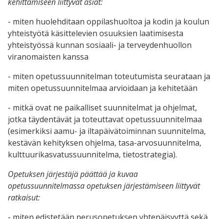
kehittämiseen liittyvät asiat:
- miten huolehditaan oppilashuoltoa ja kodin ja koulun
yhteistyötä käsittelevien osuuksien laatimisesta
yhteistyössä kunnan sosiaali- ja terveydenhuollon
viranomaisten kanssa
- miten opetussuunnitelman toteutumista seurataan ja
miten opetussuunnitelmaa arvioidaan ja kehitetään
- mitkä ovat ne paikalliset suunnitelmat ja ohjelmat,
jotka täydentävät ja toteuttavat opetussuunnitelmaa
(esimerkiksi aamu- ja iltapäivätoiminnan suunnitelma,
kestävän kehityksen ohjelma, tasa-arvosuunnitelma,
kulttuurikasvatussuunnitelma, tietostrategia).
Opetuksen järjestäjä päättää ja kuvaa
opetussuunnitelmassa opetuksen järjestämiseen liittyvät
ratkaisut:
- miten edistetään perusopetuksen yhtenäisyyttä sekä