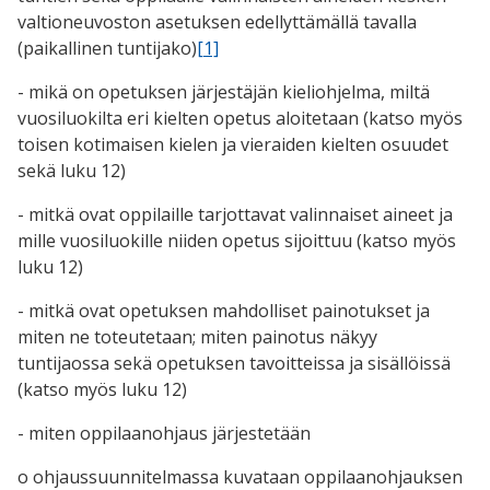
valtioneuvoston asetuksen edellyttämällä tavalla
(paikallinen tuntijako)
[1]
- mikä on opetuksen järjestäjän kieliohjelma, miltä
vuosiluokilta eri kielten opetus aloitetaan (katso myös
toisen kotimaisen kielen ja vieraiden kielten osuudet
sekä luku 12)
- mitkä ovat oppilaille tarjottavat valinnaiset aineet ja
mille vuosiluokille niiden opetus sijoittuu (katso myös
luku 12)
- mitkä ovat opetuksen mahdolliset painotukset ja
miten ne toteutetaan; miten painotus näkyy
tuntijaossa sekä opetuksen tavoitteissa ja sisällöissä
(katso myös luku 12)
- miten oppilaanohjaus järjestetään
o ohjaussuunnitelmassa kuvataan oppilaanohjauksen