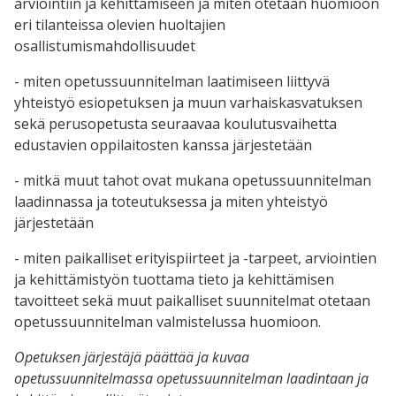
arviointiin ja kehittämiseen ja miten otetaan huomioon
eri tilanteissa olevien huoltajien
osallistumismahdollisuudet
- miten opetussuunnitelman laatimiseen liittyvä
yhteistyö esiopetuksen ja muun varhaiskasvatuksen
sekä perusopetusta seuraavaa koulutusvaihetta
edustavien oppilaitosten kanssa järjestetään
- mitkä muut tahot ovat mukana opetussuunnitelman
laadinnassa ja toteutuksessa ja miten yhteistyö
järjestetään
- miten paikalliset erityispiirteet ja -tarpeet, arviointien
ja kehittämistyön tuottama tieto ja kehittämisen
tavoitteet sekä muut paikalliset suunnitelmat otetaan
opetussuunnitelman valmistelussa huomioon.
Opetuksen järjestäjä päättää ja kuvaa
opetussuunnitelmassa opetussuunnitelman laadintaan ja