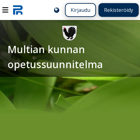
Kirjaudu
Rekisteröidy
Multian kunnan
opetussuunnitelma