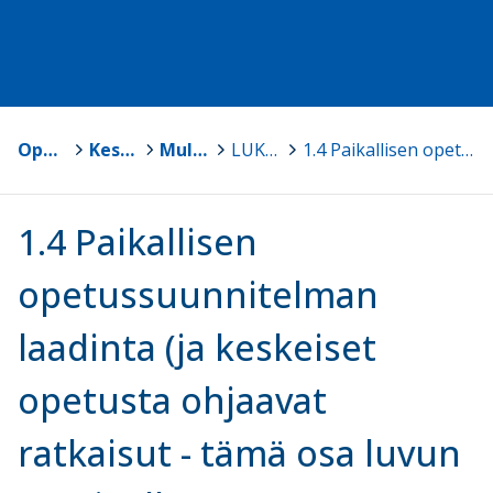
Opetussuunnitelmat
>
Keski-Suomen kuntien opetussuunnitelmat
>
Multian kunnan opetussuunnitelma
>
LUKU 1 PAIKALLISEN OPETUSSUUNNITELMAN MERKITYS JA LAADINTA
>
1.4 Paikallisen opetussuunnitelman laadinta (ja keskeiset opetusta ohjaavat ratkaisut - tämä osa luvun etusivulle)
1.4 Paikallisen
opetussuunnitelman
laadinta (ja keskeiset
opetusta ohjaavat
ratkaisut - tämä osa luvun