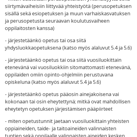
siirtymävaiheisiin liittyvää yhteistyötä (perusopetuksen
sisällä sekä esiopetuksen ja muun varhaiskasvatuksen
ja perusopetusta seuraavan koulutusvaiheen
oppilaitosten kanssa)
- järjestetäänkö opetus tai osa siitä
yhdysluokkaopetuksena (katso myös alaluvut 5.4 ja 5.6)
- järjestetäänkö opetus tai osa siitä vuosiluokittain
etenevänä vai vuosiluokkiin sitomattomasti etenevänä,
oppilaiden omiin opinto-ohjelmiin perustuvana
opiskeluna (katso myös alaluvut 5.4 ja 5.6)
- järjestetäänkö opetus pääosin ainejakoisena vai
kokonaan tai osin eheytettynä; mitkä ovat mahdollisen
eheytetyn opetuksen järjestämisen pääpiirteet
- miten opetustunnit jaetaan vuosiluokittain yhteisten
oppiaineiden, taide- ja taitoaineiden valinnaisten
tuntien sekä oppilaalle valinnaisten aineiden kesken