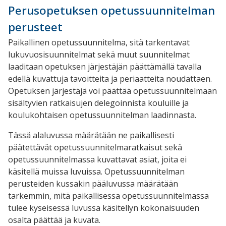
Perusopetuksen opetussuunnitelman
perusteet
Paikallinen opetussuunnitelma, sitä tarkentavat
lukuvuosisuunnitelmat sekä muut suunnitelmat
laaditaan opetuksen järjestäjän päättämällä tavalla
edellä kuvattuja tavoitteita ja periaatteita noudattaen.
Opetuksen järjestäjä voi päättää opetussuunnitelmaan
sisältyvien ratkaisujen delegoinnista kouluille ja
koulukohtaisen opetussuunnitelman laadinnasta.
Tässä alaluvussa määrätään ne paikallisesti
päätettävät opetussuunnitelmaratkaisut sekä
opetussuunnitelmassa kuvattavat asiat, joita ei
käsitellä muissa luvuissa. Opetussuunnitelman
perusteiden kussakin pääluvussa määrätään
tarkemmin, mitä paikallisessa opetussuunnitelmassa
tulee kyseisessä luvussa käsitellyn kokonaisuuden
osalta päättää ja kuvata.