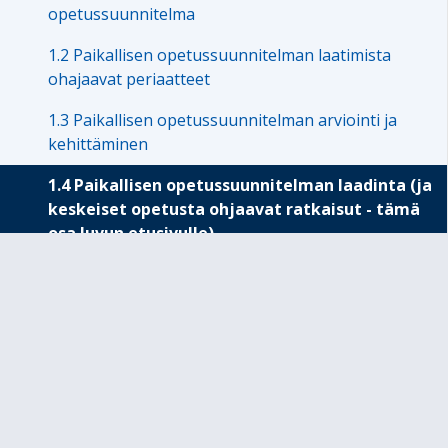
opetussuunnitelma
1.2 Paikallisen opetussuunnitelman laatimista
ohajaavat periaatteet
1.3 Paikallisen opetussuunnitelman arviointi ja
kehittäminen
1.4 Paikallisen opetussuunnitelman laadinta (ja
keskeiset opetusta ohjaavat ratkaisut - tämä
osa luvun etusivulle)
LUKU 2 PERUSOPETUS YLEISSIVISTYKSEN
PERUSTANA
LUKU 3 PERUSOPETUKSEN TEHTÄVÄ JA YLEISET
TAVOITTEET
LUKU 4 YHTENÄISEN PERUSOPETUKSEN
TOIMINTAKULTTUURI