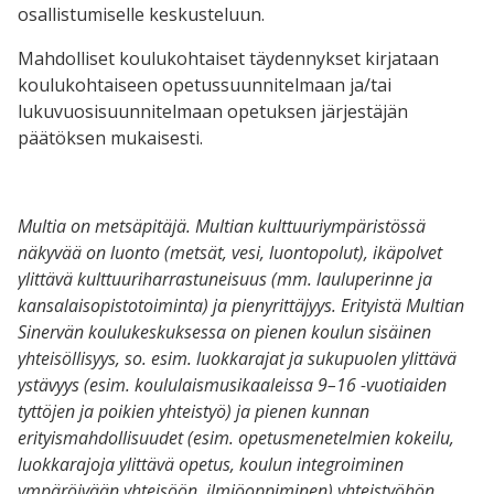
osallistumiselle keskusteluun.
Mahdolliset koulukohtaiset täydennykset kirjataan
koulukohtaiseen opetussuunnitelmaan ja/tai
lukuvuosisuunnitelmaan opetuksen järjestäjän
päätöksen mukaisesti.
Multia on metsäpitäjä. Multian kulttuuriympäristössä
näkyvää on luonto (metsät, vesi, luontopolut), ikäpolvet
ylittävä kulttuuriharrastuneisuus (mm. lauluperinne ja
kansalaisopistotoiminta) ja pienyrittäjyys. Erityistä Multian
Sinervän koulukeskuksessa on pienen koulun sisäinen
yhteisöllisyys, so. esim. luokkarajat ja sukupuolen ylittävä
ystävyys (esim. koululaismusikaaleissa 9–16 -vuotiaiden
tyttöjen ja poikien yhteistyö) ja pienen kunnan
erityismahdollisuudet (esim. opetusmenetelmien kokeilu,
luokkarajoja ylittävä opetus, koulun integroiminen
ympäröivään yhteisöön, ilmiöoppiminen) yhteistyöhön