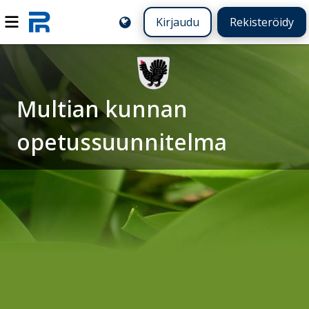
Kirjaudu
Rekisteröidy
Multian kunnan
opetussuunnitelma