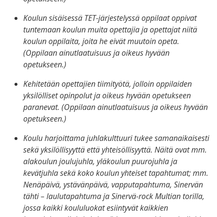
Koulun sisäisessä TET-järjestelyssä oppilaat oppivat
tuntemaan koulun muita opettajia ja opettajat niitä
koulun oppilaita, joita he eivät muutoin opeta.
(Oppilaan ainutlaatuisuus ja oikeus hyvään
opetukseen.)
Kehitetään opettajien tiimityötä, jolloin oppilaiden
yksilölliset opinpolut
ja oikeus hyvään opetukseen
paranevat. (Oppilaan ainutlaatuisuus ja oikeus hyvään
opetukseen.)
Koulu harjoittama juhlakulttuuri tukee samanaikaisesti
sekä yksilöllisyyttä että yhteisöllisyyttä. Näitä ovat mm.
alakoulun joulujuhla, yläkoulun puurojuhla ja
kevätjuhla sekä koko koulun yhteiset tapahtumat; mm.
Nenäpäivä, ystävänpäivä, vapputapahtuma, Sinervän
tähti – laulutapahtuma ja Sinervä-rock Multian torilla,
jossa kaikki koululuokat esiintyvät kaikkien