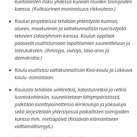
kuntalaisten iloksi yhdessä kunnan muiden toimijoiden
kanssa. (Kulttuurinen moninaisuus rikkautena.)
Koulun projekteissa tehdään yhteistyötä kunnan,
alueen, maakunnan ja valtakunnallista nuorisotyötä
tekevien sidosryhmien kanssa. Koulun oppilaat
pääsevät osallistumaan tapahtumien suunnitteluun ja
toteutukseen. (Ihmisyys, sivistys, tasa-arvo ja
demokratia.)
Koulu osallistuu valtakunnallisiin Kiva-koulu ja Liikkuva
koulu -toimintaan.
Koulusta tehdään uintiretkiä, kalastusretkiä ja retkiä
luontokohteisiin, suunnistetaan lähiympäristössä,
pidetään luontopainotteisia leirikouluja ja yökouluja
sekä järjestetään yhteistyössä paikallisten toimijoiden
kanssa mm. metsäpäivä (Kestävän elämäntavan
välttämättömyys.)