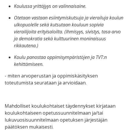
Koulussa yrittäjyys on valinnaisaine.
Otetaan vastaan esiintymiskutsuja ja vierailuja koulun
ulkopuolelle sekä kutsutaan kouluun sopivia
vierailijoita erityisaloilta. (Ihmisyys, sivistys, tasa-arvo
ja demokratia sekä kulttuurinen moninaisuus
rikkautena.)
Koulu panostaa oppimisympäristöjen ja TVT:n
kehittämiseen.
-
miten arvoperustan ja oppimiskäsityksen
toteutumista seurataan ja arvioidaan.
Mahdolliset koulukohtaiset täydennykset kirjataan
koulukohtaiseen opetussuunnitelmaan ja/tai
lukuvuosisuunnitelmaan opetuksen järjestäjän
päätöksen mukaisesti.