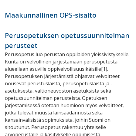
Maakunnallinen OPS-sisältö
Perusopetuksen opetussuunnitelman
perusteet
Perusopetus luo perustan oppilaiden yleissivistykselle.
Kunta on velvollinen järjestämään perusopetusta
alueellaan asuville oppivelvollisuusikäisille
[1]
.
Perusopetuksen järjestämistä ohjaavat velvoitteet
nousevat perustuslaista, perusopetuslaista ja -
asetuksesta, valtioneuvoston asetuksista sekä
opetussuunnitelman perusteista. Opetuksen
järjestämisessä otetaan huomioon myös velvoitteet,
jotka tulevat muusta lainsäädännöstä sekä
kansainvälisistä sopimuksista, joihin Suomi on
sitoutunut. Perusopetus rakentuu yhteiselle
arvoperustalle ja käsitykselle oppimisesta.