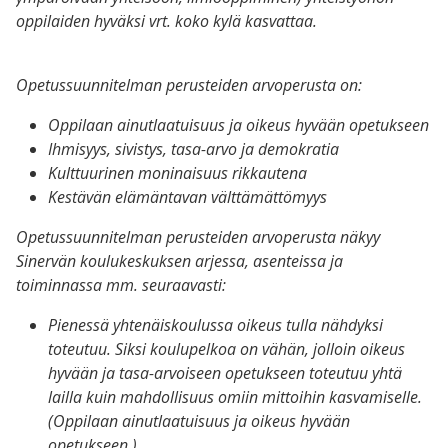
oppilaiden hyväksi vrt. koko kylä kasvattaa.
Opetussuunnitelman perusteiden arvoperusta on:
Oppilaan ainutlaatuisuus ja oikeus hyvään opetukseen
Ihmisyys, sivistys, tasa-arvo ja demokratia
Kulttuurinen moninaisuus rikkautena
Kestävän elämäntavan välttämättömyys
Opetussuunnitelman perusteiden arvoperusta näkyy
Sinervän koulukeskuksen arjessa, asenteissa ja
toiminnassa mm. seuraavasti:
Pienessä yhtenäiskoulussa oikeus tulla nähdyksi
toteutuu. Siksi koulupelkoa on vähän, jolloin oikeus
hyvään ja tasa-arvoiseen opetukseen toteutuu yhtä
lailla kuin mahdollisuus omiin mittoihin kasvamiselle.
(
Oppilaan ainutlaatuisuus ja oikeus hyvään
opetukseen.)