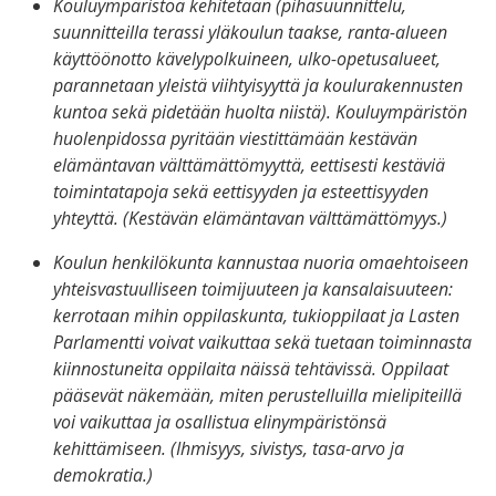
Kouluympäristöä kehitetään (pihasuunnittelu,
suunnitteilla terassi yläkoulun taakse, ranta-alueen
käyttöönotto kävelypolkuineen, ulko-opetusalueet,
parannetaan yleistä viihtyisyyttä ja koulurakennusten
kuntoa sekä pidetään huolta niistä). Kouluympäristön
huolenpidossa pyritään viestittämään kestävän
elämäntavan välttämättömyyttä, eettisesti kestäviä
toimintatapoja sekä eettisyyden ja esteettisyyden
yhteyttä. (Kestävän elämäntavan välttämättömyys.)
Koulun henkilökunta kannustaa nuoria omaehtoiseen
yhteisvastuulliseen toimijuuteen ja kansalaisuuteen:
kerrotaan mihin oppilaskunta, tukioppilaat ja Lasten
Parlamentti voivat vaikuttaa sekä tuetaan toiminnasta
kiinnostuneita oppilaita näissä tehtävissä. Oppilaat
pääsevät näkemään, miten perustelluilla mielipiteillä
voi vaikuttaa ja osallistua elinympäristönsä
kehittämiseen. (Ihmisyys, sivistys, tasa-arvo ja
demokratia.)