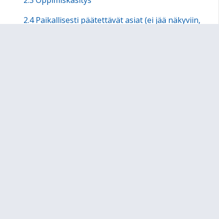
2.3 Oppimiskäsitys
2.4 Paikallisesti päätettävät asiat (ei jää näkyviin,
sisältö luvun etusivulla)
LUKU 3 PERUSOPETUKSEN TEHTÄVÄ JA YLEISET
TAVOITTEET
LUKU 4 YHTENÄISEN PERUSOPETUKSEN
TOIMINTAKULTTUURI
LUKU 5 OPPIMISTA JA HYVINVOINTIA EDISTÄVÄ
KOULUTYÖN JÄRJESTÄMINEN
LUKU 6 OPPIMISEN ARVIOINTI
LUKU 7 OPPIMISEN JA KOULUNKÄYNNIN TUKI
LUKU 8 OPPILASHUOLTO