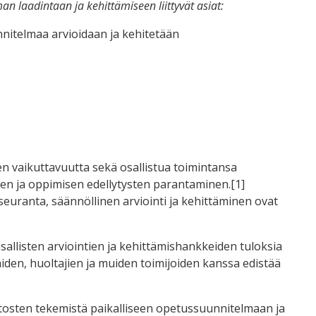
 laadintaan ja kehittämiseen liittyvät asiat:
nitelmaa arvioidaan ja kehitetään
n vaikuttavuutta sekä osallistua toimintansa
nen ja oppimisen edellytysten parantaminen.
[1]
uranta, säännöllinen arviointi ja kehittäminen ovat
allisten arviointien ja kehittämishankkeiden tuloksia
aiden, huoltajien ja muiden toimijoiden kanssa edistää
osten tekemistä paikalliseen opetussuunnitelmaan ja