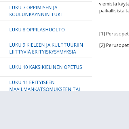
viemistä käyt
LUKU 7 OPPIMISEN JA
paikallisista 
KOULUNKÄYNNIN TUKI
LUKU 8 OPPILASHUOLTO
[1]
Perusopetu
LUKU 9 KIELEEN JA KULTTUURIIN
[2]
Perusopetuk
LIITTYVIÄ ERITYISKYSYMYKSIÄ
LUKU 10 KAKSIKIELINEN OPETUS
LUKU 11 ERITYISEEN
MAAILMANKATSOMUKSEEN TAI
KASVATUSOPILLISEEN
JÄRJESTELMÄÄN PERUSTUVA
PERUSOPETUS
LUKU 12 VALINNAISUUS
PERUSOPETUKSESSA