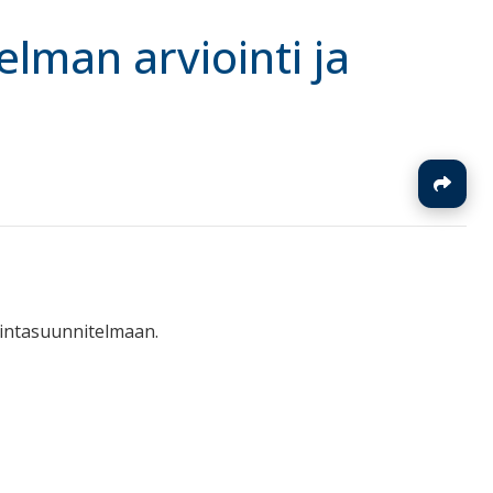
elman arviointi ja
J
mintasuunnitelmaan.