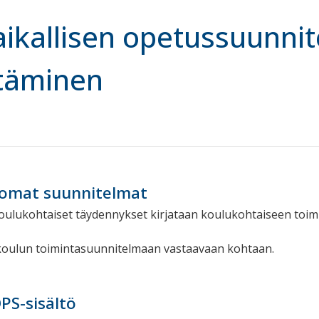
aikallisen opetussuunnit
täminen
 omat suunnitelmat
oulukohtaiset täydennykset kirjataan koulukohtaiseen toi
 koulun toimintasuunnitelmaan vastaavaan kohtaan.
PS-sisältö