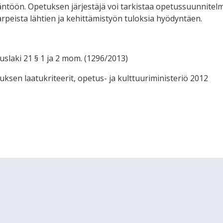
äntöön. Opetuksen järjestäjä voi tarkistaa opetussuunnitel
tarpeista lähtien ja kehittämistyön tuloksia hyödyntäen.
slaki 21 § 1 ja 2 mom. (1296/2013)
sen laatukriteerit, opetus- ja kulttuuriministeriö 2012