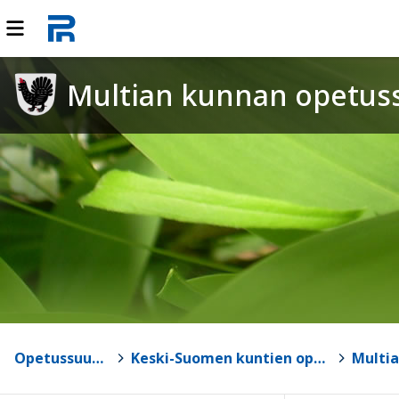
Multian kunnan opetus
Opetussuunnitelmat
>
Keski-Suomen kuntien opetussuunnitelmat
>