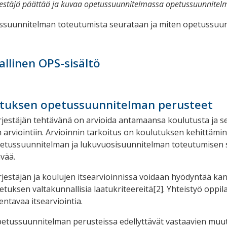
estäjä päättää ja kuvaa opetussuunnitelmassa opetussuunnitelman
ssuunnitelman toteutumista seurataan ja miten opetussuun
llinen OPS-sisältö
tuksen opetussuunnitelman perusteet
jestäjän tehtävänä on arvioida antamaansa koulutusta ja se
 arviointiin. Arvioinnin tarkoitus on koulutuksen kehittämi
petussuunnitelman ja lukuvuosisuunnitelman toteutumisen se
ävää.
jestäjän ja koulujen itsearvioinnissa voidaan hyödyntää kans
tuksen valtakunnallisia laatukriteereitä
[2]
. Yhteistyö oppil
entavaa itsearviointia.
tussuunnitelman perusteissa edellyttävät vastaavien muut