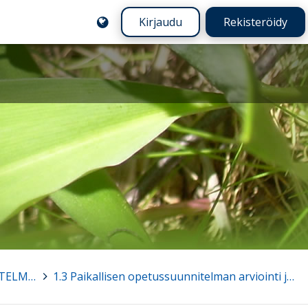
Kirjaudu
Rekisteröidy
LUKU 1 PAIKALLISEN OPETUSSUUNNITELMAN MERKITYS JA LAADINTA
>
1.3 Paikallisen opetussuunnitelman arviointi ja kehittäminen