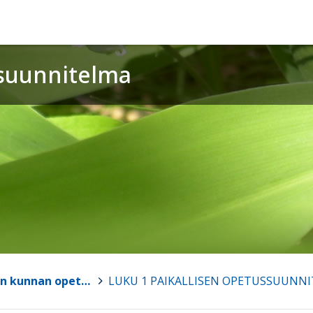
suunnitelma
Multian kunnan opetussuunnitelma
>