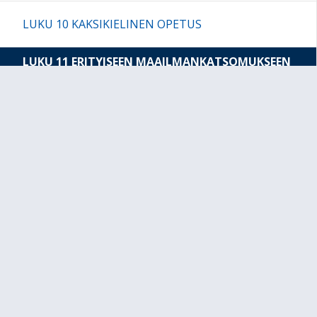
LUKU 10 KAKSIKIELINEN OPETUS
LUKU 11 ERITYISEEN MAAILMANKATSOMUKSEEN
TAI KASVATUSOPILLISEEN JÄRJESTELMÄÄN
PERUSTUVA PERUSOPETUS
11.1 Opetuksen järjestämisen periaatteet
11.2 Paikallisesti päätettävät asiat (ei jää näkyviin,
sisältö luvun 11 etusivulla)
LUKU 12 VALINNAISUUS PERUSOPETUKSESSA
LUKU 13 VUOSILUOKAT 1-2
LUKU 14 VUOSILUOKAT 3-6