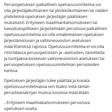
Perusopetuksen paikallinen opetussuunnitelma voi
olla järjestäjäkohtainen tai yksikkökohtainen tai näiden
yhdistelmä opetuksen järjestäjän päätöksen
mukaisesti. Erityiseen maailmankatsomukseen tai
kasvatusopilliseen järjestelmään perustuva paikallinen
opetussuunnitelma voi olla omaleimainen opetuksen
järjestämisluvan ja valtioneuvoston asetuksen
määrittämissä rajoissa. Opetussuunnitelma ei voi olla
ristiriidassa perusopetuslain ja -asetusten, tavoitteita
ja tuntijakoa koskevan valtioneuvoston asetuksen tai
perusopetuksen opetussuunnitelman perusteiden
kanssa.
Opetuksen järjestäjän tulee päättää ja kuvata
opetussuunnitelmassa sen lisäksi mitä tämän
perusteasiakirjan muissa luvuissa määrätään
- Erityiseen maailmakatsomukseen perustuva
opetuksen osalta