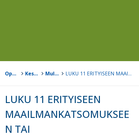
Opetussuunnitelmat
>
Keski-Suomen kuntien opetussuunnitelmat
>
Multian kunnan opetussuunnitelma
>
LUKU 11 ERITYISEEN MAAILMANKATSOMUKSEEN TAI KASVATUSOPILLISEEN JÄRJESTELMÄÄN PERUSTUVA PERUSOPETUS
LUKU 11 ERITYISEEN
MAAILMANKATSOMUKSEE
N TAI