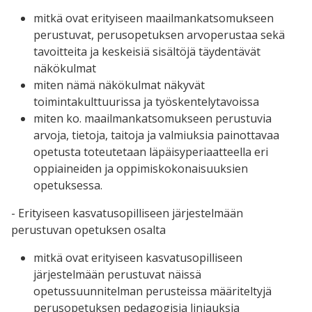
mitkä ovat erityiseen maailmankatsomukseen
perustuvat, perusopetuksen arvoperustaa sekä
tavoitteita ja keskeisiä sisältöjä täydentävät
näkökulmat
miten nämä näkökulmat näkyvät
toimintakulttuurissa ja työskentelytavoissa
miten ko. maailmankatsomukseen perustuvia
arvoja, tietoja, taitoja ja valmiuksia painottavaa
opetusta toteutetaan läpäisyperiaatteella eri
oppiaineiden ja oppimiskokonaisuuksien
opetuksessa.
- Erityiseen kasvatusopilliseen järjestelmään
perustuvan opetuksen osalta
mitkä ovat erityiseen kasvatusopilliseen
järjestelmään perustuvat näissä
opetussuunnitelman perusteissa määriteltyjä
perusopetuksen pedagogisia linjauksia