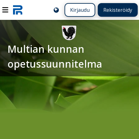
Kirjaudu
Rekisteröidy
Multian kunnan
opetussuunnitelma