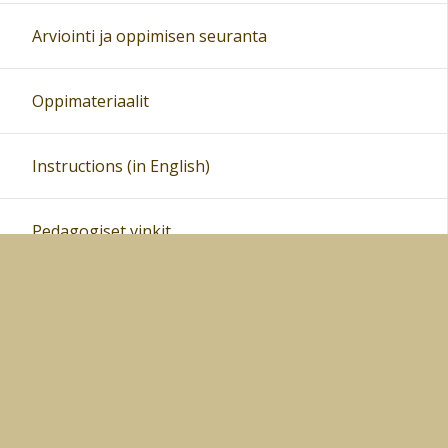
Arviointi ja oppimisen seuranta
Oppimateriaalit
Instructions (in English)
Pedagogiset vinkit
Vinkkivideoita Peda.netin käyttöön
PEDANTERI