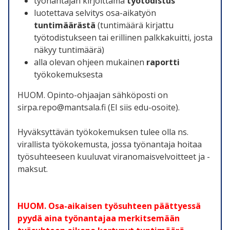
työnantajan kirjoittama
työtodistus
luotettava selvitys osa-aikatyön
tuntimäärästä
(tuntimäärä kirjattu
työtodistukseen tai erillinen palkkakuitti, josta
näkyy tuntimäärä)
alla olevan ohjeen mukainen
raportti
työkokemuksesta
HUOM. Opinto-ohjaajan sähköposti on
sirpa.repo@mantsala.fi (EI siis edu-osoite).
Hyväksyttävän työkokemuksen tulee olla ns.
virallista työkokemusta, jossa työnantaja hoitaa
työsuhteeseen kuuluvat viranomaisvelvoitteet ja -
maksut.
HUOM. Osa-aikaisen työsuhteen päättyessä
pyydä aina työnantajaa merkitsemään