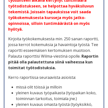
työsuhteen aikana kertynyt tuntimäärä
työtodistukseen, se helpottaa hyväksiluvun
tekemistä. Joissain tapauksissa voit saada
työkokemuksesta kursseja myös jatko-
opinnoissa, silloin tuntimäärästä on myös
hyötyä.
Kirjoita työkokemuksesta min. 250 sanan raportti,
jossa kerrot kokemuksia ja havaintoja työstä. Tee
raportti esseemäisen kertomuksen muotoon.
Palauta raporttisi Wilma-viestinä opolle.
Raportin
pitää olla palautettuna siinä vaiheessa kun
toimitat työtodistuksia.
Kerro raportissa seuraavista asioista:
missä olit töissä ja milloin
yleinen kuvaus työpaikasta (työpaikan koko,
toiminnan tarkoitus, toimiala jne.)
yleinen kuvaus omasta työstä (työyksikkö,