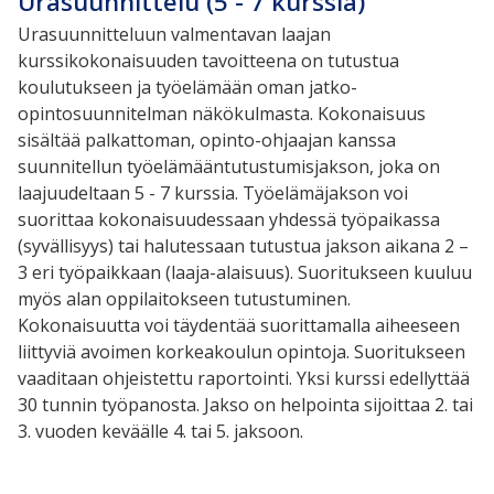
Urasuunnittelu (5 - 7 kurssia)
Urasuunnitteluun valmentavan laajan
kurssikokonaisuuden tavoitteena on tutustua
koulutukseen ja työelämään oman jatko-
opintosuunnitelman näkökulmasta. Kokonaisuus
sisältää palkattoman, opinto-ohjaajan kanssa
suunnitellun työelämääntutustumisjakson, joka on
laajuudeltaan 5 - 7 kurssia. Työelämäjakson voi
suorittaa kokonaisuudessaan yhdessä työpaikassa
(syvällisyys) tai halutessaan tutustua jakson aikana 2 –
3 eri työpaikkaan (laaja-alaisuus). Suoritukseen kuuluu
myös alan oppilaitokseen tutustuminen.
Kokonaisuutta voi täydentää suorittamalla aiheeseen
liittyviä avoimen korkeakoulun opintoja. Suoritukseen
vaaditaan ohjeistettu raportointi. Yksi kurssi edellyttää
30 tunnin työpanosta. Jakso on helpointa sijoittaa 2. tai
3. vuoden keväälle 4. tai 5. jaksoon.