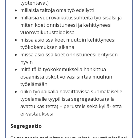
työtehtävät)
millaisia taitoja oma työ edellytti
millaisia vuorovaikutussuhteita työ sisälsi ja
miten koet onnistuneesi ja kehittyneesi
vuorovaikutustaidoissa
missä asioissa koet muutoin kehittyneesi
työkokemuksen aikana
missä asioissa koet onnistuneesi erityisen
hyvin
mitä tällä työkokemuksella hankittua
osaamista uskot voivasi siirtää muuhun
työelämään
oliko työpaikalla havaittavissa suomalaiselle
työelämälle tyypillistä segregaatiota (alla
avattu käsitettä) – perustele sekä kyllä- että
ei-vastauksesi
Segregaatio