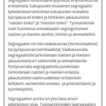
Segregaatio tarkoittaa eriytymistä, eriyttämistä tai
eristämistä. Sukupuolen mukainen segregaatio
työelämässä tarkoittaa sukupuolen mukaista
työnjakoa eli töiden ja tehtävien jakautumista
”naisten töiksi” ja ”miesten töiksi”. Työmarkkinat
ovat Suomessa voimakkaasti segregoituneet
naisten ja miesten aloihin, toimiin ja ammatteihin.
Segregaatio voi olla vaakasuoraa (horisontaalista)
tai pystysuoraa (vertikaalista). Vaakasuoralla
segregaatiolla tarkoitetaan naisten ja miesten
jakautumista eri sektoreille ja ammattialoille.
Pystysuoralla segregaatiolla puolestaan
tarkoitetaan naisten ja miesten erilaista
jakautumista vaativuudeltaan eritasoisiin
tehtäviin, esimerkiksi esimies- ja johtotehtäviin ja
työntekijöihin.
Segregaation purku on yksi tasa-arvon
edistämisen alue. Työmarkkinoiden segregaation