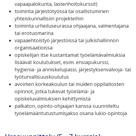
vapaapalokunta, lastenhoitokurssit)
toiminta järjestötyössä tai osallistuminen
yhteiskunnallisiin projekteihin
toiminta urheiluseurassa ohjaajana, valmentajana
tai erotuomarina
vapaaehtoistyö järjestöissä tai julkishallinnon
organisaatioissa
opiskelijan itse kustantamat työelämävalmiuksia
lisäävät koulutukset, esim. ensiapukurssi,
hygienia- ja anniskelupassi, järjestyksenvalvoja- tai
työturvallisuuskoulutus
avoimen korkeakoulun tai muiden oppilaitosten
opinnot, jotka tukevat työelämä- ja
opiskeluvalmiuksien kehittymistä
palkaton, opinto-ohjaajan kanssa suunniteltu
työelämääntutustumisjakso osana lukio-opintoja