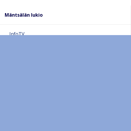
Mäntsälän lukio
InfoTV
Ajankohtaista
Lukion yhteystiedot
Ohjeita Pedanetin käyttöön
Ryhmänohjaaja tiedottaa
Opetussuunnitelmat