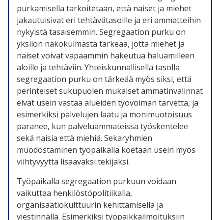
purkamisella tarkoitetaan, että naiset ja miehet
jakautuisivat eri tehtävätasoille ja eri ammatteihin
nykyistä tasaisemmin. Segregaation purku on
yksilön näkökulmasta tärkeää, jotta miehet ja
naiset voivat vapaammin hakeutua haluamilleen
aloille ja tehtäviin. Yhteiskunnallisella tasolla
segregaation purku on tärkeää myös siksi, että
perinteiset sukupuolen mukaiset ammatinvalinnat
eivät usein vastaa alueiden työvoiman tarvetta, ja
esimerkiksi palvelujen laatu ja monimuotoisuus
paranee, kun palveluammateissa työskentelee
sekä naisia että miehiä. Sekaryhmien
muodostaminen työpaikalla koetaan usein myös
viihtyvyyttä lisääväksi tekijäksi.
Työpaikalla segregaation purkuun voidaan
vaikuttaa henkilöstöpolitiikalla,
organisaatiokulttuurin kehittämisellä ja
viestinnällä. Esimerkiksi työpaikkailmoituksiin