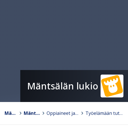
Mäntsälän lukio
Mäntsälä
>
Mäntsälän lukio
>
Oppiaineet ja temaattiset opinnot
>
Työelämään tutustuminen