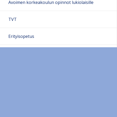
Avoimen korkeakoulun opinnot lukiolaisille
TVT
Erityisopetus
Opiskeluhuolto
Voi hyvin!
Opiskelijakunta
Kansainvälisyys