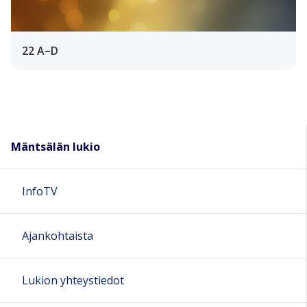
22 A–D
Mäntsälän lukio
InfoTV
Ajankohtaista
Lukion yhteystiedot