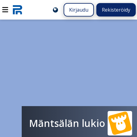
Kirjaudu
Rekisteröidy
Mäntsälän lukio