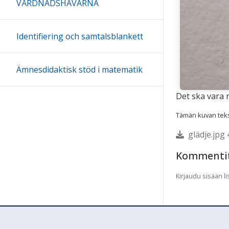
VÅRDNADSHAVARNA
Identifiering och samtalsblankett
Ämnesdidaktisk stöd i matematik
Det ska vara 
Tämän kuvan tekst
glädje.jpg 
Kommenti
Kirjaudu sisään 
Ohjeet
Lähetä palautetta Peda.net-y