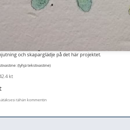
njutning och skaparglädje på det här projektet.
ivastine: (tyhjä tekstivastine)
42.4 kt
t
lisätäksesi tähän kommentin
lläpidolle