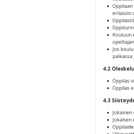
Oppilaan 
erilaisiin
Oppilastö
Oppitunne
Kouluun ei
opettajan
Jos koulu
paikassa 
4.2 Oleskel
Oppilas vi
Oppilas e
4.3 Siistey
Jokainen 
Jokaisen 
Oppilaide