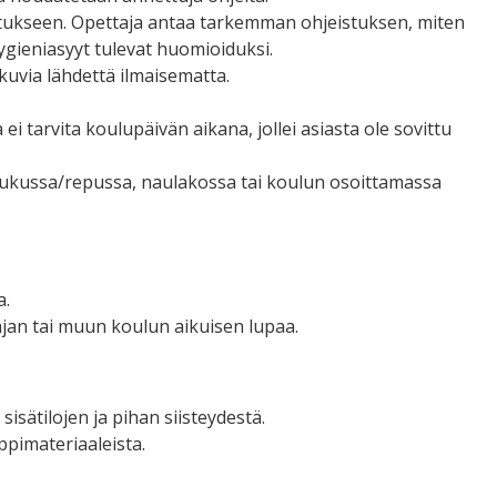
opetukseen. Opettaja antaa tarkemman ohjeistuksen, miten
 hygieniasyyt tulevat huomioiduksi.
 kuvia lähdettä ilmaisematta.
 ei tarvita koulupäivän aikana, jollei asiasta ole sovittu
lulaukussa/repussa, naulakossa tai koulun osoittamassa
a.
ajan tai muun koulun aikuisen lupaa.
isätilojen ja pihan siisteydestä.
ppimateriaaleista.