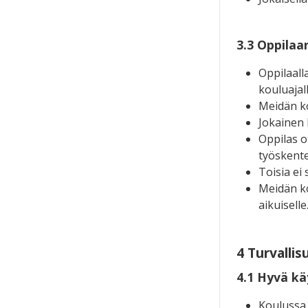
3.3 Oppilaa
Oppilaall
kouluajall
Meidän ko
Jokainen h
Oppilas o
työskent
Toisia ei 
Meidän ko
aikuiselle
4 Turvallis
4.1 Hyvä kä
Koulussa 