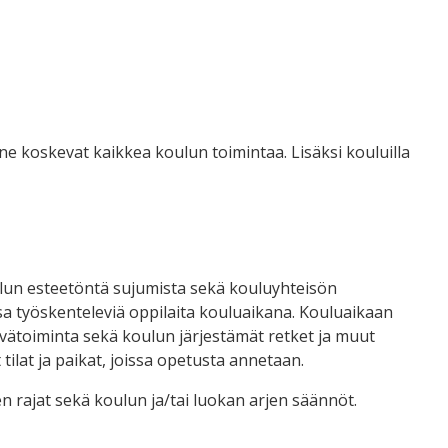
 koskevat kaikkea koulun toimintaa. Lisäksi kouluilla
kelun esteetöntä sujumista sekä kouluyhteisön
sa työskenteleviä oppilaita kouluaikana. Kouluaikaan
äivätoiminta sekä koulun järjestämät retket ja muut
tilat ja paikat, joissa opetusta annetaan.
 rajat sekä koulun ja/tai luokan arjen säännöt.