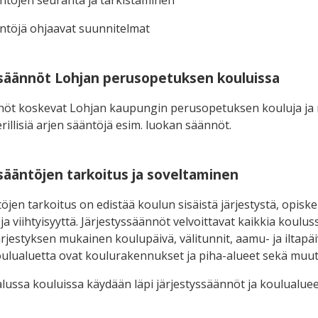
äntöjen seuranta ja tarkistaminen
äntöjä ohjaavat suunnitelmat
ssäännöt Lohjan perusopetuksen kouluissa
nöt koskevat Lohjan kaupungin perusopetuksen kouluja ja ne
erillisiä arjen sääntöjä esim. luokan säännöt.
ssääntöjen tarkoitus ja soveltaminen
töjen tarkoitus on edistää koulun sisäistä järjestystä, opis
ja viihtyisyyttä.
Järjestyssäännöt velvoittavat kaikkia koulus
järjestyksen mukainen koulupäivä, välitunnit, aamu- ja iltap
Koulualuetta ovat koulurakennukset ja piha-alueet sekä muut 
ussa kouluissa käydään läpi järjestyssäännöt ja koulualueen