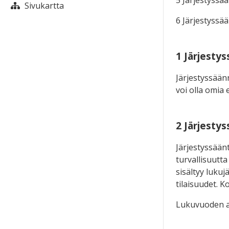
5 Järjestyssä
Sivukartta
6 Järjestyssä
1 Järjesty
Järjestyssään
voi olla omia 
2 Järjesty
Järjestyssään
turvallisuutta 
sisältyy luku
tilaisuudet. 
Lukuvuoden al