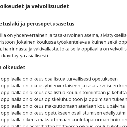
oikeudet ja velvollisuudet
etuslaki ja perusopetusasetus
ailla on yhdenvertainen ja tasa-arvoinen asema, sivistykselli
stöön. Jokainen koulussa työskentelevä aikuinen sekä oppi
 häirinnästä ja väkivallasta. Jokaisella oppilaalla on velvol
a käyttäytyä asiallisesti.
an oikeudet
a oppilaalla on oikeus osallistua turvallisesti opetukseen.
a oppilaalla on oikeus yhdenvertaiseen ja tasa-arvoiseen ko
a oppilaalla on oikeus osallistua koulun toimintaan ja kehittä
a oppilaalla on oikeus opiskeluhuoltoon ja oppimisen tukeen
a oppilaalla on oikeus maksuttomaan ateriaan koulupäivinä.
a oppilaalla on oikeus opetukseen osallistumisen edellyttämiin
a oppilaalla oikeus maksuttomaan koulutapaturman hoitoon
a oppilaalla on edellytysten täyttyessä oikeus koulukuljetuk