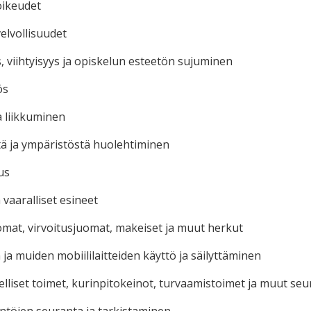
oikeudet
elvollisuudet
s, viihtyisyys ja opiskelun esteetön sujuminen
ös
a liikkuminen
stä ja ympäristöstä huolehtiminen
us
a vaaralliset esineet
omat, virvoitusjuomat, makeiset ja muut herkut
ja muiden mobiililaitteiden käyttö ja säilyttäminen
elliset toimet, kurinpitokeinot, turvaamistoimet ja muut s