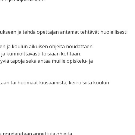
tukseen ja tehdä opettajan antamat tehtävät huolellisesti
n ja koulun aikuisen ohjeita noudattaen.
i ja kunnioittavasti toisiaan kohtaan.
hyviä tapoja sekä antaa muille opiskelu- ja
ataan tai huomaat kiusaamista, kerro siitä koulun
 noudatetaan annettuja ohjeita.