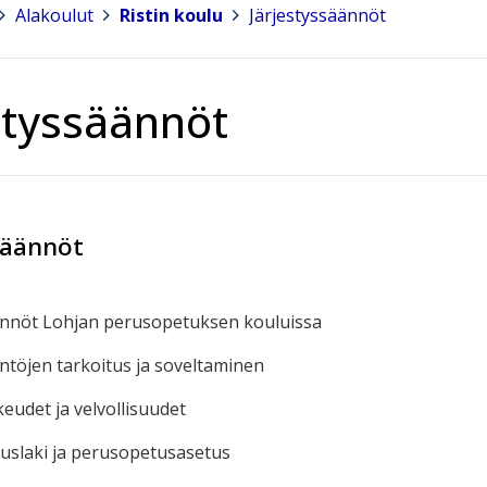
Alakoulut
>
Ristin koulu
>
Järjestyssäännöt
styssäännöt
säännöt
ännöt Lohjan perusopetuksen kouluissa
äntöjen tarkoitus ja soveltaminen
keudet ja velvollisuudet
uslaki ja perusopetusasetus