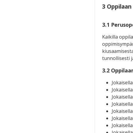
3 Oppilaan 
3.1 Perusop
Kaikilla oppil
oppimisympäri
kiusaamisesta,
tunnollisesti j
3.2 Oppila
Jokaisell
Jokaisell
Jokaisell
Jokaisell
Jokaisell
Jokaisell
Jokaisell
Jokaisell