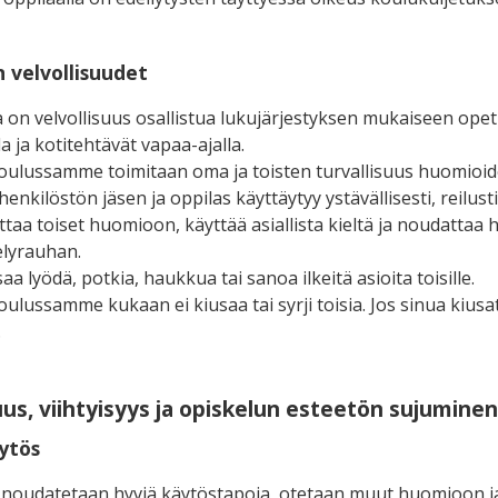
n velvollisuudet
a on velvollisuus osallistua lukujärjestyksen mukaiseen ope
a ja kotitehtävät vapaa-ajalla.
ulussamme toimitaan oma ja toisten turvallisuus huomioide
enkilöstön jäsen ja oppilas käyttäytyy ystävällisesti, reilust
ttaa toiset huomioon, käyttää asiallista kieltä ja noudattaa 
elyrauhan.
saa lyödä, potkia, haukkua tai sanoa ilkeitä asioita toisille.
ulussamme kukaan ei kiusaa tai syrji toisia. Jos sinua kius
.
uus, viihtyisyys ja opiskelun esteetön sujuminen
ytös
noudatetaan hyviä käytöstapoja, otetaan muut huomioon ja