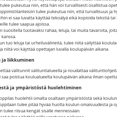
tulee pukeutua niin, että hän voi turvallisesti osallistua 
 oppimistilanteisiin tulee pukeutua niin, että turvallisuus ja
ihin ei saa luvatta käyttää tekoälyä eikä kopioida tekstiä tai
ille tulee saapua ajoissa.
 suositella tuotavaksi rahaa, leluja, tai muita tavaroita, joita
 kanssa.
un tuo leluja tai urheiluvälineitä, tulee niitä säilyttää kou
ja niitä voi käyttää opettajan luvalla koulupäivän aikana.
u ja liikkuminen
ettää välitunnit välituntialueella ja noudattaa välituntiohjeit
i saa poistua koulualueelta koulupäivän aikana ilman opett
destä ja ympäristöstä huolehtiminen
oppilas huolehtii omalta osaltaan ympäristöstä sekä koulun s
oppilaan tulee pitää hyvää huolta koulun omaisuudesta ja o
n tulee riisua kengät sisälle mennessään.