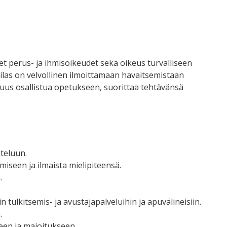
set perus- ja ihmisoikeudet sekä oikeus turvalliseen
las on velvollinen ilmoittamaan havaitsemistaan
lisuus osallistua opetukseen, suorittaa tehtävänsä
hteluun.
miseen ja ilmaista mielipiteensä.
.
 tulkitsemis- ja avustajapalveluihin ja apuvälineisiin.
.
seen ja majoitukseen.