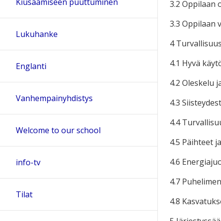
Kiusaamiseen puuttuminen
3.2 Oppilaan 
3.3 Oppilaan v
Lukuhanke
4 Turvallisuu
4.1 Hyvä käyt
Englanti
4.2 Oleskelu j
Vanhempainyhdistys
4.3 Siisteyde
4.4 Turvallisu
Welcome to our school
4.5 Päihteet j
4.6 Energiaju
info-tv
4.7 Puhelimen 
Tilat
4.8 Kasvatuks