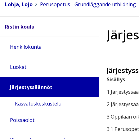
Lohja, Lojo
>
Perusopetus - Grundläggande utbildning
>
Ristin koulu
Järje
Henkilökunta
Luokat
Järjestys
Sisällys
Järjestyssäännöt
1 Järjestyssä
Kasvatuskeskustelu
2 Järjestyssä
3 Oppilaan oi
Poissaolot
3.1 Perusopet