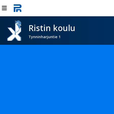
Ristin koulu
Tynninharjuntie 1