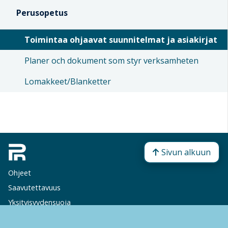
Perusopetus
Toimintaa ohjaavat suunnitelmat ja asiakirjat
Planer och dokument som styr verksamheten
Lomakkeet/Blanketter
Sivun alkuun
Ohjeet
Saavutettavuus
Yksityisyydensuoja
Lähetä palautetta Peda.net-ylläpidolle