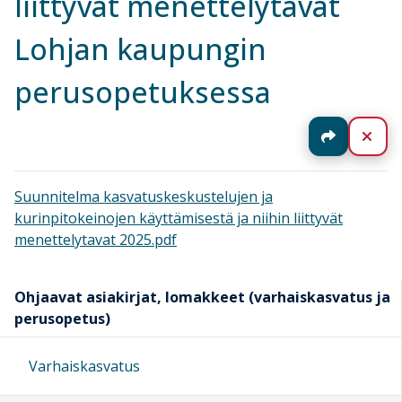
liittyvät menettelytavat
Lohjan kaupungin
perusopetuksessa
Jaa
Sul
Suunnitelma kasvatuskeskustelujen ja
kurinpitokeinojen käyttämisestä ja niihin liittyvät
menettelytavat 2025.pdf
Ohjaavat asiakirjat, lomakkeet (varhaiskasvatus ja
perusopetus)
Varhaiskasvatus