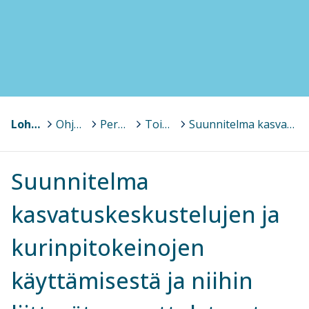
Lohja, Lojo
>
Ohjaavat asiakirjat, lomakkeet (varhaiskasvatus ja perusopetus)
>
Perusopetus
>
Toimintaa ohjaavat suunnitelmat ja asiakirjat
>
Suunnitelma kasvatuskeskustelujen ja kurinpitokeinojen käyttämisestä ja niihin liittyvät menettelytavat Lohjan kaupungin perusopetuksessa
Suunnitelma
kasvatuskeskustelujen ja
kurinpitokeinojen
käyttämisestä ja niihin