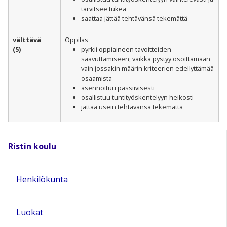
tarvitsee tukea
saattaa jättää tehtävänsä tekemättä
välttävä
Oppilas
(5)
pyrkii oppiaineen tavoitteiden
saavuttamiseen, vaikka pystyy osoittamaan
vain jossakin määrin kriteerien edellyttämää
osaamista
asennoituu passiivisesti
osallistuu tuntityöskentelyyn heikosti
jättää usein tehtävänsä tekemättä
Ristin koulu
Henkilökunta
Luokat