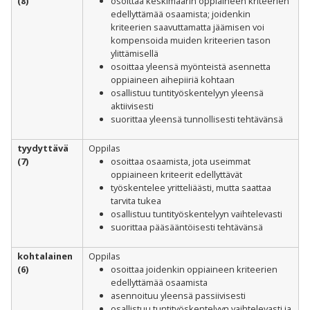
(8)
osoittaa keskimäärin oppiaineen kriteerien
edellyttämää osaamista; joidenkin
kriteerien saavuttamatta jäämisen voi
kompensoida muiden kriteerien tason
ylittämisellä
osoittaa yleensä myönteistä asennetta
oppiaineen aihepiiriä kohtaan
osallistuu tuntityöskentelyyn yleensä
aktiivisesti
suorittaa yleensä tunnollisesti tehtävänsä
tyydyttävä
Oppilas
(7)
osoittaa osaamista, jota useimmat
oppiaineen kriteerit edellyttävät
työskentelee yritteliäästi, mutta saattaa
tarvita tukea
osallistuu tuntityöskentelyyn vaihtelevasti
suorittaa pääsääntöisesti tehtävänsä
kohtalainen
Oppilas
(6)
osoittaa joidenkin oppiaineen kriteerien
edellyttämää osaamista
asennoituu yleensä passiivisesti
osallistuu tuntityöskentelyyn vaihtelevasti ja