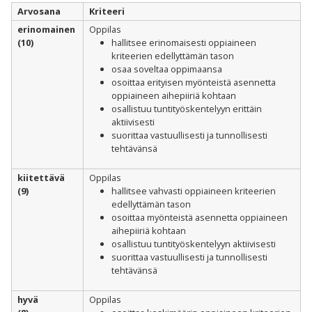
Arvosana
Kriteeri
erinomainen
Oppilas
(10)
hallitsee erinomaisesti oppiaineen
kriteerien edellyttämän tason
osaa soveltaa oppimaansa
osoittaa erityisen myönteistä asennetta
oppiaineen aihepiiriä kohtaan
osallistuu tuntityöskentelyyn erittäin
aktiivisesti
suorittaa vastuullisesti ja tunnollisesti
tehtävänsä
kiitettävä
Oppilas
(9)
hallitsee vahvasti oppiaineen kriteerien
edellyttämän tason
osoittaa myönteistä asennetta oppiaineen
aihepiiriä kohtaan
osallistuu tuntityöskentelyyn aktiivisesti
suorittaa vastuullisesti ja tunnollisesti
tehtävänsä
hyvä
Oppilas