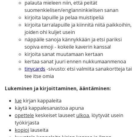
palauta mieleen niin, että peität
suomenkielisen/englanninkielisen sanan
kirjoita lapuille ja pelaa muistipeliä
kirjoita tarralapuille ja kiinnitä niitä paikkoihin,
joiden ohi kuljet usein
näppäile sanoja kännykkään ja etsi pariksi
sopiva emoji - kokeile kaverin kanssa!
kirjoita sanat muutamaan kertaan
kertaa sanat juuri ennen nukkumaanmenoa
tinycards
-sivusto: etsi valmiita sanakortteja tai
tee itse omia
Lukeminen ja kirjoittaminen, ääntäminen:
lue
kirjan kappaleita
käytä kappalesanastoa apuna
opettele
keskeiset lauseet
ulkoa
, löytyvät usein
työkirjasta
kopioi
lauseita