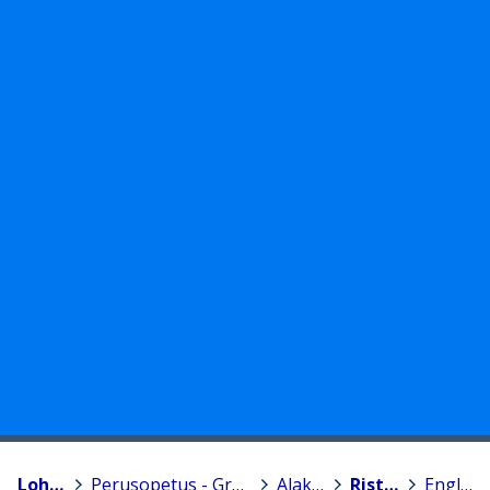
Lohja, Lojo
>
Perusopetus - Grundläggande utbildning
>
Alakoulut
>
Ristin koulu
>
Englanti