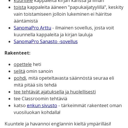
kuuntele
kappaleita kirjan kanssa ja ilman
toista
kappaleita ääneen "papukaijatyylillä", keskity
vain toistamiseen jolloin lukeminen ei häiritse
ääntämistä
SanomaPro Arttu
- ilmainen sovellus, josta voit
kuunnella kappaleita ja kirjan lauluja
SanomaPro Sanasto -sovellus
Rakenteet:
opettele
heti
selitä
omin sanoin
pohdi
, mitä opeteltavasta säännöstä seuraa eli
mitä pitää siis tehdä
tee tehtävät ajatuksella ja huolellisesti
tee Classroomin tehtäviä
katso
enkun sivusto
- tärkeimmät rakenteet oman
vuosiluokan kohdalla!
Kuuntele ja havannoi englannin kieltä ympärilläsi!