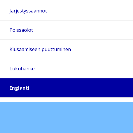
Järjestyssäännöt
Poissaolot
Kiusaamiseen puuttuminen
Lukuhanke
Englanti
Luokkien sivut / englanti
Vanhempainyhdistys