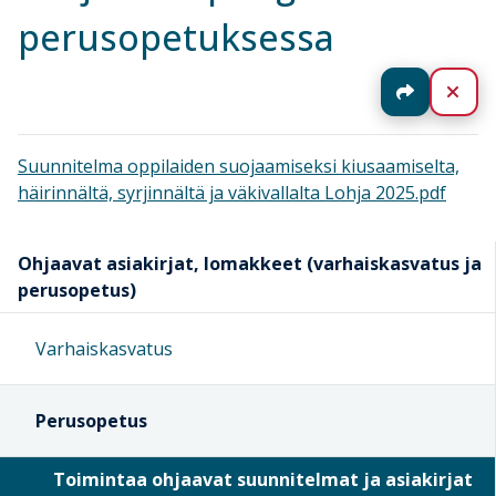
perusopetuksessa
Jaa
Sul
Suunnitelma oppilaiden suojaamiseksi kiusaamiselta,
häirinnältä, syrjinnältä ja väkivallalta Lohja 2025.pdf
Ohjaavat asiakirjat, lomakkeet (varhaiskasvatus ja
perusopetus)
Varhaiskasvatus
Perusopetus
Toimintaa ohjaavat suunnitelmat ja asiakirjat