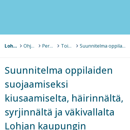
Lohja, Lojo
>
Ohjaavat asiakirjat, lomakkeet (varhaiskasvatus ja perusopetus)
>
Perusopetus
>
Toimintaa ohjaavat suunnitelmat ja asiakirjat
>
Suunnitelma oppilaiden suojaamiseksi kiusaamiselta, häirinnältä, syrjinnältä ja väkivallalta Lohjan kaupungin perusopetuksessa
Suunnitelma oppilaiden
suojaamiseksi
kiusaamiselta, häirinnältä,
syrjinnältä ja väkivallalta
Lohjan kaupungin