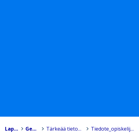
Lappajärvi
>
Geolukio
>
Tärkeää tietoa Matkahuollon korttien vaihtumisesta
>
Tiedote_opiskelijat_05_2021.pdf