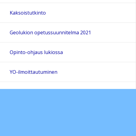
Kaksoistutkinto
Geolukion opetussuunnitelma 2021
Opinto-ohjaus lukiossa
YO-ilmoittautuminen
Opiskeluhuolto
Yhteystiedot
Opiskelijakunta ja tiimit