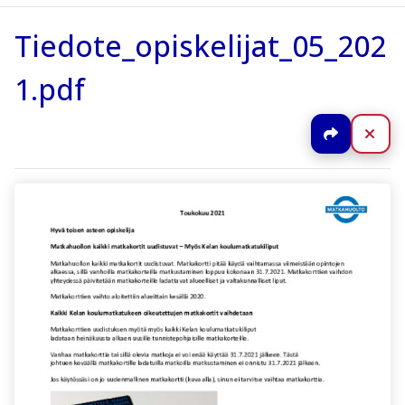
Tiedote_opiskelijat_05_202
1.pdf
Jaa
Sul