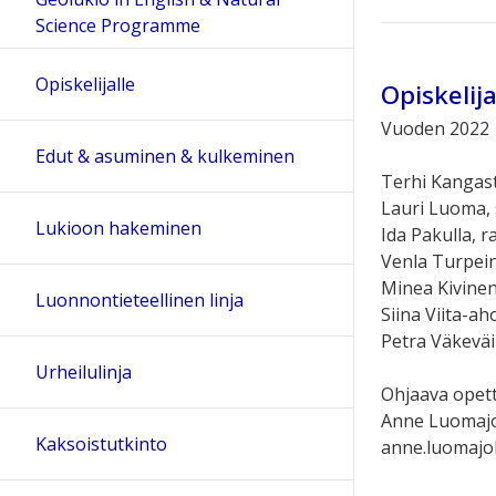
Science Programme
Opiskelijalle
Opiskelij
Vuoden 2022
Edut & asuminen & kulkeminen
Terhi Kangast
Lauri Luoma, 
Lukioon hakeminen
Ida Pakulla, 
Venla Turpein
Minea Kivine
Luonnontieteellinen linja
Siina Viita-ah
Petra Väkevä
Urheilulinja
Ohjaava opett
Anne Luomaj
Kaksoistutkinto
anne.luomajok