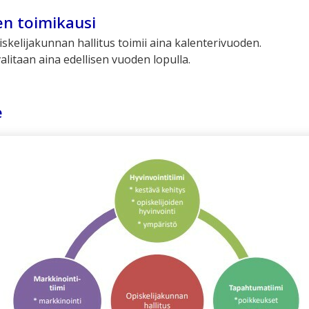
en toimikausi
kelijakunnan hallitus toimii aina kalenterivuoden.
valitaan aina edellisen vuoden lopulla.
e