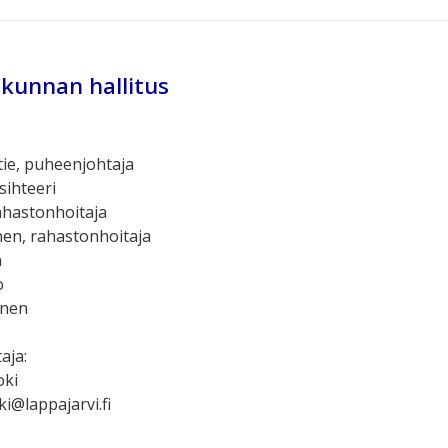
akunnan hallitus
ie, puheenjohtaja
sihteeri
rahastonhoitaja
en, rahastonhoitaja
n
o
inen
aja:
oki
i@lappajarvi.fi