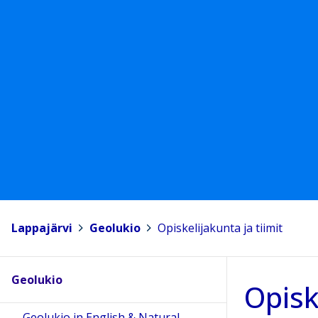
Lappajärvi
>
Geolukio
>
Opiskelijakunta ja tiimit
Geolukio
Opisk
Geolukio in English & Natural