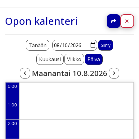
Opon kalenteri
Jaa
Sul
Tänään
Kuukausi
Viikko
Päivä
Maanantai 10.8.2026
0:00
1:00
2:00