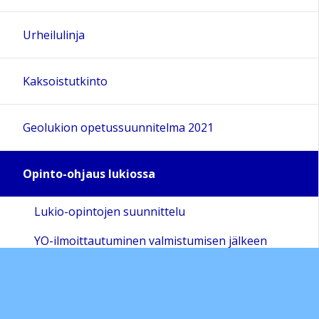
18:00
Urheilulinja
19:00
Kaksoistutkinto
20:00
Geolukion opetussuunnitelma 2021
21:00
Opinto-ohjaus lukiossa
22:00
Lukio-opintojen suunnittelu
23:00
YO-ilmoittautuminen valmistumisen jälkeen
TET (TO03)
Jälkiohjaus