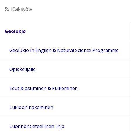
iCal-syöte
11:00
12:00
Geolukio
13:00
Geolukio in English & Natural Science Programme
14:00
Opiskelijalle
15:00
Edut & asuminen & kulkeminen
16:00
Lukioon hakeminen
17:00
Luonnontieteellinen linja