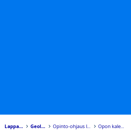
Lappajärvi
>
Geolukio
>
Opinto-ohjaus lukiossa
>
Opon kalenteri