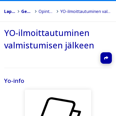
Lappajärvi
>
Geolukio
>
Opinto-ohjaus lukiossa
>
YO-ilmoittautuminen valmistumisen jälkeen
YO-ilmoittautuminen
valmistumisen jälkeen
Yo-info