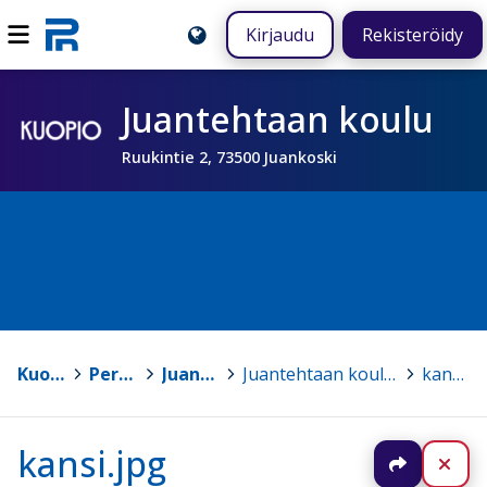
Kirjaudu
Rekisteröidy
Juantehtaan koulu
Ruukintie 2, 73500 Juankoski
Kuopio
>
Peruskoulut
>
Juantehtaan koulu
>
Juantehtaan koulun lukuvuosisuunnitelma 2023 - 2024
>
kansi.jpg
kansi.jpg
Jaa
Sul