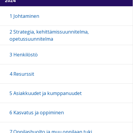
2024
1 Johtaminen
2 Strategia, kehittämissuunnitelma,
opetussuunnitelma
3 Henkilöstö
4 Resurssit
5 Asiakkuudet ja kumppanuudet
6 Kasvatus ja oppiminen
7 Oppilashuolto ja muu oppilaan tuki