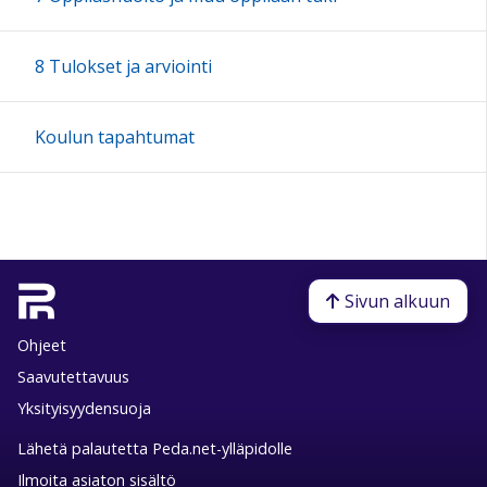
8 Tulokset ja arviointi
Koulun tapahtumat
Sivun alkuun
Ohjeet
Saavutettavuus
Yksityisyydensuoja
Lähetä palautetta Peda.net-ylläpidolle
Ilmoita asiaton sisältö