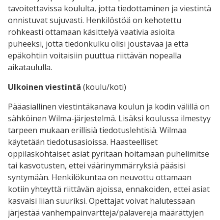
tavoitettavissa koululta, jotta tiedottaminen ja viestintä
onnistuvat sujuvasti. Henkilöstöä on kehotettu
rohkeasti ottamaan käsittelyä vaativia asioita
puheeksi, jotta tiedonkulku olisi joustavaa ja että
epäkohtiin voitaisiin puuttua riittävän nopealla
aikataululla.
Ulkoinen viestintä
(koulu/koti)
Pääasiallinen viestintäkanava koulun ja kodin välillä on
sähköinen Wilma-järjestelmä. Lisäksi koulussa ilmestyy
tarpeen mukaan erillisiä tiedotuslehtisiä. Wilmaa
käytetään tiedotusasioissa. Haasteelliset
oppilaskohtaiset asiat pyritään hoitamaan puhelimitse
tai kasvotusten, ettei väärinymmärryksiä pääsisi
syntymään. Henkilökuntaa on neuvottu ottamaan
kotiin yhteyttä riittävän ajoissa, ennakoiden, ettei asiat
kasvaisi liian suuriksi. Opettajat voivat halutessaan
järjestää vanhempainvartteja/palavereja määrättyjen