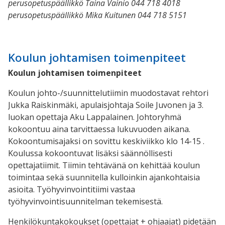
perusopetuspäällikkö Taina Vainio 044 718 4018
perusopetuspäällikkö Mika Kuitunen 044 718 5151
Koulun johtamisen toimenpiteet
Koulun johtamisen toimenpiteet
Koulun johto-/suunnittelutiimin muodostavat rehtori
Jukka Raiskinmäki, apulaisjohtaja Soile Juvonen ja 3.
luokan opettaja Aku Lappalainen. Johtoryhmä
kokoontuu aina tarvittaessa lukuvuoden aikana.
Kokoontumisajaksi on sovittu keskiviikko klo 14-15 .
Koulussa kokoontuvat lisäksi säännöllisesti
opettajatiimit. Tiimin tehtävänä on kehittää koulun
toimintaa sekä suunnitella kulloinkin ajankohtaisia
asioita. Työhyvinvointitiimi vastaa
työhyvinvointisuunnitelman tekemisestä.
Henkilökuntakokoukset (opettajat + ohjaajat) pidetään