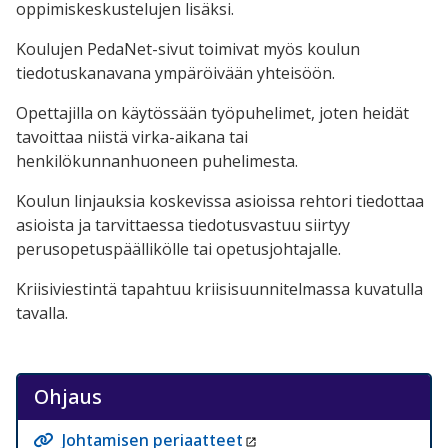
oppimiskeskustelujen lisäksi.
Koulujen PedaNet-sivut toimivat myös koulun
tiedotuskanavana ympäröivään yhteisöön.
Opettajilla on käytössään työpuhelimet, joten heidät
tavoittaa niistä virka-aikana tai
henkilökunnanhuoneen puhelimesta.
Koulun linjauksia koskevissa asioissa rehtori tiedottaa
asioista ja tarvittaessa tiedotusvastuu siirtyy
perusopetuspäällikölle tai opetusjohtajalle.
Kriisiviestintä tapahtuu kriisisuunnitelmassa kuvatulla
tavalla.
Ohjaus
Johtamisen periaatteet