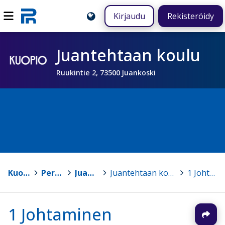
Kirjaudu
Rekisteröidy
Juantehtaan koulu
Ruukintie 2, 73500 Juankoski
Kuopio
>
Peruskoulut
>
Juantehtaan koulu
>
Juantehtaan koulun lukuvuosisuunnitelma 2023 - 2024
>
1 Johtaminen
1 Johtaminen