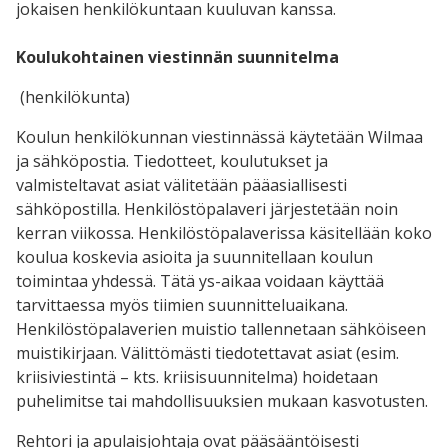
jokaisen henkilökuntaan kuuluvan kanssa.
Koulukohtainen viestinnän suunnitelma
(henkilökunta)
Koulun henkilökunnan viestinnässä käytetään Wilmaa
ja sähköpostia. Tiedotteet, koulutukset ja
valmisteltavat asiat välitetään pääasiallisesti
sähköpostilla. Henkilöstöpalaveri järjestetään noin
kerran viikossa. Henkilöstöpalaverissa käsitellään koko
koulua koskevia asioita ja suunnitellaan koulun
toimintaa yhdessä. Tätä ys-aikaa voidaan käyttää
tarvittaessa myös tiimien suunnitteluaikana.
Henkilöstöpalaverien muistio tallennetaan sähköiseen
muistikirjaan. Välittömästi tiedotettavat asiat (esim.
kriisiviestintä – kts. kriisisuunnitelma) hoidetaan
puhelimitse tai mahdollisuuksien mukaan kasvotusten.
Rehtori ja apulaisjohtaja ovat pääsääntöisesti