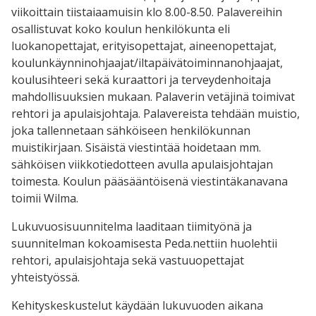
viikoittain tiistaiaamuisin klo 8.00-8.50. Palavereihin
osallistuvat koko koulun henkilökunta eli
luokanopettajat, erityisopettajat, aineenopettajat,
koulunkäynninohjaajat/iltapäivätoiminnanohjaajat,
koulusihteeri sekä kuraattori ja terveydenhoitaja
mahdollisuuksien mukaan. Palaverin vetäjinä toimivat
rehtori ja apulaisjohtaja. Palavereista tehdään muistio,
joka tallennetaan sähköiseen henkilökunnan
muistikirjaan. Sisäistä viestintää hoidetaan mm.
sähköisen viikkotiedotteen avulla apulaisjohtajan
toimesta. Koulun pääsääntöisenä viestintäkanavana
toimii Wilma.
Lukuvuosisuunnitelma laaditaan tiimityönä ja
suunnitelman kokoamisesta Peda.nettiin huolehtii
rehtori, apulaisjohtaja sekä vastuuopettajat
yhteistyössä.
Kehityskeskustelut käydään lukuvuoden aikana