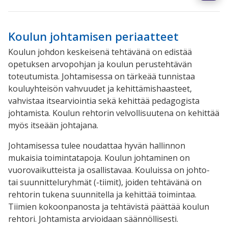
Koulun johtamisen periaatteet
Koulun johdon keskeisenä tehtävänä on edistää
opetuksen arvopohjan ja koulun perustehtävän
toteutumista. Johtamisessa on tärkeää tunnistaa
kouluyhteisön vahvuudet ja kehittämishaasteet,
vahvistaa itsearviointia sekä kehittää pedagogista
johtamista. Koulun rehtorin velvollisuutena on kehittää
myös itseään johtajana.
Johtamisessa tulee noudattaa hyvän hallinnon
mukaisia toimintatapoja. Koulun johtaminen on
vuorovaikutteista ja osallistavaa. Kouluissa on johto-
tai suunnitteluryhmät (-tiimit), joiden tehtävänä on
rehtorin tukena suunnitella ja kehittää toimintaa.
Tiimien kokoonpanosta ja tehtävistä päättää koulun
rehtori. Johtamista arvioidaan säännöllisesti.