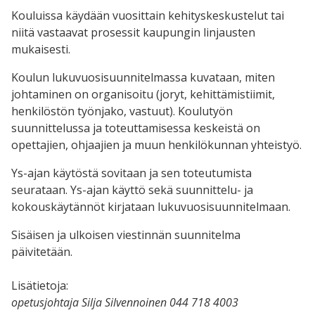
Kouluissa käydään vuosittain kehityskeskustelut tai
niitä vastaavat prosessit kaupungin linjausten
mukaisesti.
Koulun lukuvuosisuunnitelmassa kuvataan, miten
johtaminen on organisoitu (joryt, kehittämistiimit,
henkilöstön työnjako, vastuut). Koulutyön
suunnittelussa ja toteuttamisessa keskeistä on
opettajien, ohjaajien ja muun henkilökunnan yhteistyö.
Ys-ajan käytöstä sovitaan ja sen toteutumista
seurataan. Ys-ajan käyttö sekä suunnittelu- ja
kokouskäytännöt kirjataan lukuvuosisuunnitelmaan.
Sisäisen ja ulkoisen viestinnän suunnitelma
päivitetään.
Lisätietoja:
opetusjohtaja Silja Silvennoinen 044 718 4003