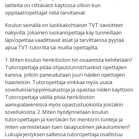
laitteita on riittävästi käytössä silloin kun
oppilaat/opettajat niitä tarvitsevat.
Koulun seinällä on luokkakohtaiset TVT-tavoitteet
näkyvillä. Jokainen luokanopettaja käy tunneillaan
läpi/opettaa vaadittavat asiat ja tarvittaessa pyytää
apua TVT-tutorilta tai muilta opettajilta.
1. Miten koulun henkilöstön tvt-osaamista kehitetään?
Tutoropettaja pitää ohjaustunnit/tuokiot opettajien
kanssa, jolloin paneudutaan juuri näiden opettajien
haasteisiin. Tutoropettaja vinkkaa myös uusia
sovelluksia/oppimisalustoja ja opastaa niiden käyttöön.
Tutoropettaja välillä pitää henkilöstön
aamupalavereissä myös opastustuokioita joistakin
sovelluksista. 2. Miten hyödynnetään koulun
tutoropettajan ja kiertävän tvt-mentorin tunteja ja
miten varmistetaan tuen tasapuolinen jakautuminen?
Lukujärjestyksen salliessa tutoropettaja osallistuu