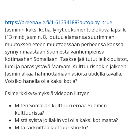
https://areena.yle.fi/1-61334188?autoplay=true
-
Jasminin kaksi kotia; lyhyt dokumenttielokuva lapsille
(13 min):
Jasmin, 8, joutuu elämänsä suurimman
muutoksen eteen muuttaessaan perheensä kanssa
synnyinmaastaan Suomesta vanhempiensa
kotimaahan Somaliaan. Taakse jää tutut leikkipuistot,
lumi ja paras ystävä Maryam. Kulttuurishokin jälkeen
Jasmin alkaa hahmottamaan asioita uudella tavalla.
Voisiko hänellä olla kaksi kotia?
Esimerkkikysymyksiä videoon liittyen:
Miten Somalian kulttuuri eroaa Suomen
kulttuurista?
Mistä syistä joillakin voi olla kaksi kotimaata?
Mitä tarkoittaa kulttuurishokki?