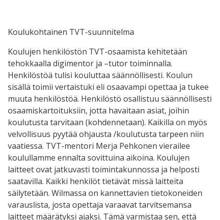
Koulukohtainen TVT-suunnitelma
Koulujen henkilöstön TVT-osaamista kehitetään
tehokkaalla digimentor ja –tutor toiminnalla.
Henkilöstöä tulisi kouluttaa säännöllisesti. Koulun
sisällä toimii vertaistuki eli osaavampi opettaa ja tukee
muuta henkilöstöä. Henkilöstö osallistuu säännöllisesti
osaamiskartoituksiin, jotta havaitaan asiat, joihin
koulutusta tarvitaan (kohdennetaan). Kaikilla on myös
velvollisuus pyytää ohjausta /koulutusta tarpeen niin
vaatiessa. TVT-mentori Merja Pehkonen vierailee
koulullamme ennalta sovittuina aikoina. Koulujen
laitteet ovat jatkuvasti toimintakunnossa ja helposti
saatavilla. Kaikki henkilöt tietävät missä laitteita
säilytetään. Wilmassa on kannettavien tietokoneiden
varauslista, josta opettaja varaavat tarvitsemansa
laitteet määrätyksi ajaksi. Tämä varmistaa sen, että