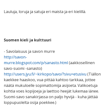
Lauluja, loruja ja satuja eri maista ja eri kielillä.
Suomen kieli ja kulttuuri
- Savolaisuus ja savon murre
http://savon-
murre.blogspot.com/p/sanasto.html
(aakkosellinen
savo-suomi -sanasto)
http://users.jyu.fi/~kirkopo/savo/?sivu=etusivu
(Tiällon
kaekkee haaskoo, vua pittää kahtoo tarkkaa, jottee
näätä mukuloelle sopimattomija asijoeta. Valikoetuja
kohtia voes kopijoeja ja laettoo heejät lukemaa iänee.
Suomi-savo sanakirjassa on paljo hyvijä - kuha jättää
loppupuolelta osija poekkee.)