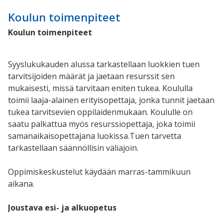
Koulun toimenpiteet
Koulun toimenpiteet
S
yyslukukauden alussa tarkastellaan luokkien tuen
tarvitsijoiden määrät ja jaetaan resurssit sen
mukaisesti, missä tarvitaan eniten tukea
. Koululla
toimii laaja-alainen erityisopettaja, jonka tunnit jaetaan
tukea tarvitsevien
op
pilai
den
mukaan. Koululle on
saatu palkattua myös resurssiopettaja, joka toimii
samanaikaisopettajana luokissa.
Tuen tarvetta
tarkastellaan säännöllisin väliajoin.
Oppimiskeskustelut käydään marras-tammikuun
aikana.
Joustava esi- ja alkuopetus