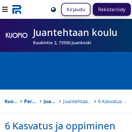
Kirjaudu
Rekisteröidy
Juantehtaan koulu
Ruukintie 2, 73500 Juankoski
Kuopio
>
Peruskoulut
>
Juantehtaan koulu
>
Juantehtaan koulun lukuvuosisuunnitelma 2023 - 2024
>
6 Kasvatus ja oppiminen
6 Kasvatus ja oppiminen