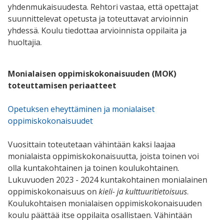
yhdenmukaisuudesta. Rehtori vastaa, että opettajat
suunnittelevat opetusta ja toteuttavat arvioinnin
yhdessä. Koulu tiedottaa arvioinnista oppilaita ja
huoltajia.
Monialaisen oppimiskokonaisuuden (MOK)
toteuttamisen periaatteet
Opetuksen eheyttäminen ja monialaiset
oppimiskokonaisuudet
Vuosittain toteutetaan vähintään kaksi laajaa
monialaista oppimiskokonaisuutta, joista toinen voi
olla kuntakohtainen ja toinen koulukohtainen.
Lukuvuoden 2023 - 2024 kuntakohtainen monialainen
oppimiskokonaisuus on
kieli- ja kulttuuritietoisuus
.
Koulukohtaisen monialaisen oppimiskokonaisuuden
koulu päättää itse oppilaita osallistaen. Vähintään