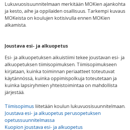
Lukuvuosisuunnitelmaan merkitään MOKien ajankohta
ja kesto, aihe ja oppilaiden osallisuus. Tarkempi kuvaus
MOKeista on koulujen kotisivulla ennen MOKien
alkamista.
Joustava esi- ja alkuopetus
Esi- ja alkuopetuksen aikuistiimi tekee joustavan esi- ja
alkuopetuksen tiimisopimuksen. Tiimisopimukseen
kirjataan, kuinka toiminnan periaatteet toteutuvat
käytännössä, kuinka oppimispolkuja toteutetaan ja
kuinka lapsiryhmien yhteistoimintaa on mahdollista
järjestää.
Tiimisopimus
liitetään koulun lukuvuosisuunnitelmaan.
Joustava esi- ja alkuopetus perusopetuksen
opetussuunnitelmassa
Kuopion joustava esi- ja alkuopetus