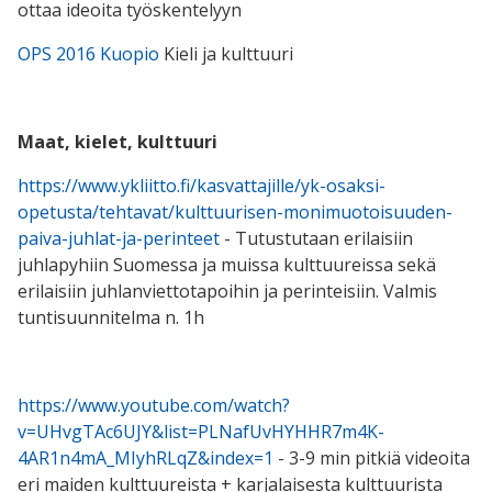
ottaa ideoita työskentelyyn
OPS 2016 Kuopio
Kieli ja kulttuuri
Maat, kielet, kulttuuri
https://www.ykliitto.fi/kasvattajille/yk-osaksi-
opetusta/tehtavat/kulttuurisen-monimuotoisuuden-
paiva-juhlat-ja-perinteet
-
Tutustutaan erilaisiin
juhlapyhiin Suomessa ja muissa kulttuureissa sekä
erilaisiin juhlanviettotapoihin ja perinteisiin. Valmis
tuntisuunnitelma n. 1h
https://www.youtube.com/watch?
v=UHvgTAc6UJY&list=PLNafUvHYHHR7m4K-
4AR1n4mA_MIyhRLqZ&index=1
- 3-9 min pitkiä videoita
eri maiden kulttuureista + karjalaisesta kulttuurista