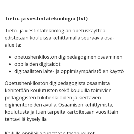
Tieto- ja viestintäteknologia (tvt)
Tieto- ja viestintäteknologian opetuskäyttöä
edistetään kouluissa kehittämällä seuraavia osa-
alueita:
opetushenkilöstön digipedagoginen osaaminen
oppilaiden digitaidot
digitaalisten laite- ja oppimisympäristöjen käyttö
Opetushenkilöstön digipedagogista osaamista
kehitetään koulutusten sekä kouluilla toimivien
pedagogisten tukihenkilöiden ja kiertävien
digimentoreiden avulla. Osaamisen kehittymistä,
koulutusta ja tuen tarpeita kartoitetaan vuosittain
tehtävillä kyselyillä.
Kaikille oppilaille turvataan tasapuoliset