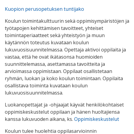
Kuopion perusopetuksen tuntijako
Koulun toimintakulttuurin sekä oppimisympäristöjen ja
työtapojen kehittämisen tavoitteet, yhteiset
toimintaperiaatteet sekä yhteistyön ja muun
käytännön toteutus kuvataan koulun
lukuvuosisuunnitelmassa. Opettaja aktivoi oppilaita ja
vastaa, että he ovat ikätasonsa huomioiden
suunnittelemassa, asettamassa tavoitteita ja
arvioimassa oppimistaan. Oppilaat osallistetaan
ryhmän, luokan ja koko koulun toimintaan. Oppilaita
osallistava toiminta kuvataan koulun
lukuvuosisuunnitelmassa.
Luokanopettajat ja -ohjaajat käyvät henkilökohtaiset
oppimiskeskustelut oppilaan ja hänen huoltajiensa
kanssa lukuvuoden aikana, ks.
Oppimiskeskustelut
Koulun tulee huolehtia oppilasarvioinnin