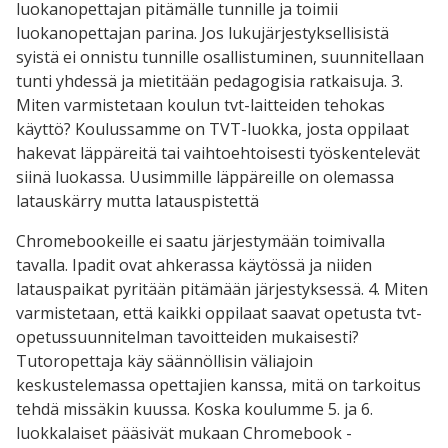
luokanopettajan pitämälle tunnille ja toimii
luokanopettajan parina. Jos lukujärjestyksellisistä
syistä ei onnistu tunnille osallistuminen, suunnitellaan
tunti yhdessä ja mietitään pedagogisia ratkaisuja. 3.
Miten varmistetaan koulun tvt-laitteiden tehokas
käyttö? Koulussamme on TVT-luokka, josta oppilaat
hakevat läppäreitä tai vaihtoehtoisesti työskentelevät
siinä luokassa. Uusimmille läppäreille on olemassa
latauskärry mutta latauspistettä
Chromebookeille ei saatu järjestymään toimivalla
tavalla. Ipadit ovat ahkerassa käytössä ja niiden
latauspaikat pyritään pitämään järjestyksessä. 4. Miten
varmistetaan, että kaikki oppilaat saavat opetusta tvt-
opetussuunnitelman tavoitteiden mukaisesti?
Tutoropettaja käy säännöllisin väliajoin
keskustelemassa opettajien kanssa, mitä on tarkoitus
tehdä missäkin kuussa. Koska koulumme 5. ja 6.
luokkalaiset pääsivät mukaan Chromebook -