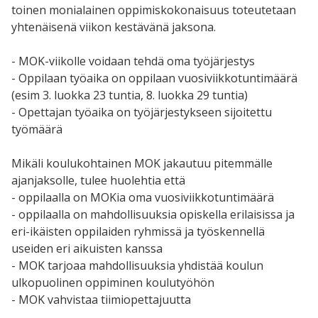
toinen monialainen oppimiskokonaisuus toteutetaan
yhtenäisenä viikon kestävänä jaksona.
- MOK-viikolle voidaan tehdä oma työjärjestys
- Oppilaan työaika on oppilaan vuosiviikkotuntimäärä
(esim 3. luokka 23 tuntia, 8. luokka 29 tuntia)
- Opettajan työaika on työjärjestykseen sijoitettu
työmäärä
Mikäli koulukohtainen MOK jakautuu pitemmälle
ajanjaksolle, tulee huolehtia että
- oppilaalla on MOKia oma vuosiviikkotuntimäärä
- oppilaalla on mahdollisuuksia opiskella erilaisissa ja
eri-ikäisten oppilaiden ryhmissä ja työskennellä
useiden eri aikuisten kanssa
- MOK tarjoaa mahdollisuuksia yhdistää koulun
ulkopuolinen oppiminen koulutyöhön
- MOK vahvistaa tiimiopettajuutta