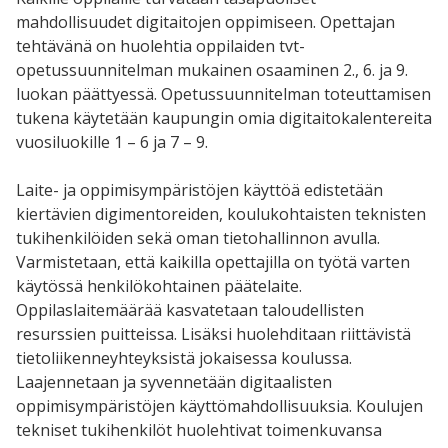
mahdollisuudet digitaitojen oppimiseen. Opettajan
tehtävänä on huolehtia oppilaiden tvt-
opetussuunnitelman mukainen osaaminen 2., 6. ja 9.
luokan päättyessä. Opetussuunnitelman toteuttamisen
tukena käytetään kaupungin omia digitaitokalentereita
vuosiluokille 1 – 6 ja 7 – 9.
Laite- ja oppimisympäristöjen käyttöä edistetään
kiertävien digimentoreiden, koulukohtaisten teknisten
tukihenkilöiden sekä oman tietohallinnon avulla.
Varmistetaan, että kaikilla opettajilla on työtä varten
käytössä henkilökohtainen päätelaite.
Oppilaslaitemäärää kasvatetaan taloudellisten
resurssien puitteissa. Lisäksi huolehditaan riittävistä
tietoliikenneyhteyksistä jokaisessa koulussa.
Laajennetaan ja syvennetään digitaalisten
oppimisympäristöjen käyttömahdollisuuksia. Koulujen
tekniset tukihenkilöt huolehtivat toimenkuvansa