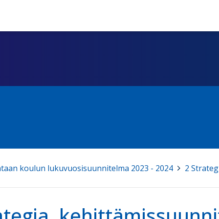
taan koulun lukuvuosisuunnitelma 2023 - 2024
>
2 Strate
ategia, kehittämissuunn