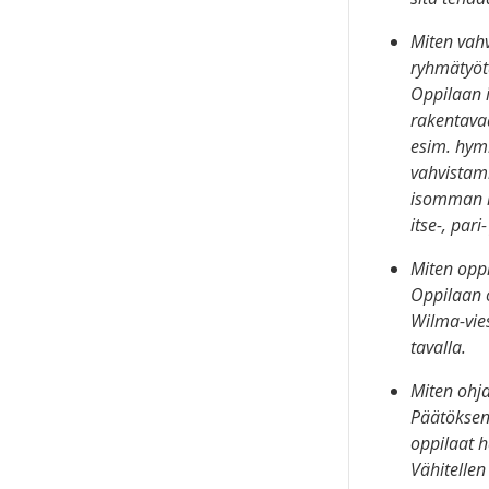
Miten vahv
ryhmätyöt
Oppilaan i
rakentavaa
esim. hymi
vahvistam
isomman r
itse-, pari
Miten opp
Oppilaan 
Wilma-vies
tavalla.
Miten ohja
Päätöksen
oppilaat h
Vähitelle