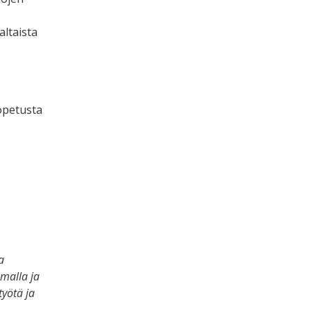
ltaista
iopetusta
a
omalla ja
yötä ja