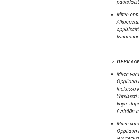
päätöksis
Miten opp
Alkuopetu
oppisisält
lisäämään
OPPILAA
Miten vahv
Oppilaan h
luokassa k
Yhteisesti
käytöstapo
Pyritään 
Miten vah
Oppilaan 
vuorovaiku