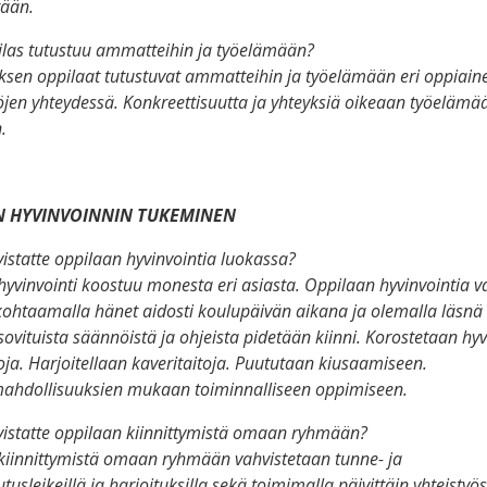
tään.
ilas tutustuu ammatteihin ja työelämään?
ksen oppilaat tutustuvat ammatteihin ja työelämään eri oppiain
öjen yhteydessä. Konkreettisuutta ja yhteyksiä oikeaan työelämä
.
N HYVINVOINNIN TUKEMINEN
istatte oppilaan hyvinvointia luokassa?
yvinvointi koostuu monesta eri asiasta. Oppilaan hyvinvointia v
ohtaamalla hänet aidosti koulupäivän aikana ja olemalla läsnä o
 sovituista säännöistä ja ohjeista pidetään kiinni. Korostetaan hyv
ja. Harjoitellaan kaveritaitoja. Puututaan kiusaamiseen.
mahdollisuuksien mukaan toiminnalliseen oppimiseen.
vistatte oppilaan kiinnittymistä omaan ryhmään?
kiinnittymistä omaan ryhmään vahvistetaan tunne- ja
tusleikeillä ja harjoituksilla sekä toimimalla päivittäin yhteistyö