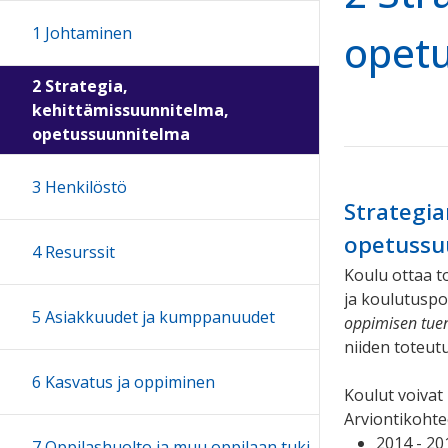
1 Johtaminen
opet
2 Strategia,
kehittämissuunnitelma,
opetussuunnitelma
3 Henkilöstö
Strategia
opetussu
4 Resurssit
Koulu ottaa 
ja koulutuspo
5 Asiakkuudet ja kumppanuudet
oppimisen tue
niiden toteut
6 Kasvatus ja oppiminen
Koulut voivat
Arviontikohtee
2014 - 20
7 Oppilashuolto ja muu oppilaan tuki