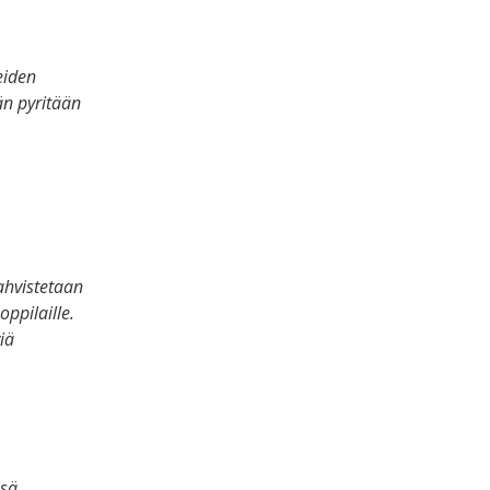
eiden
än pyritään
ahvistetaan
ppilaille.
iä
ssä