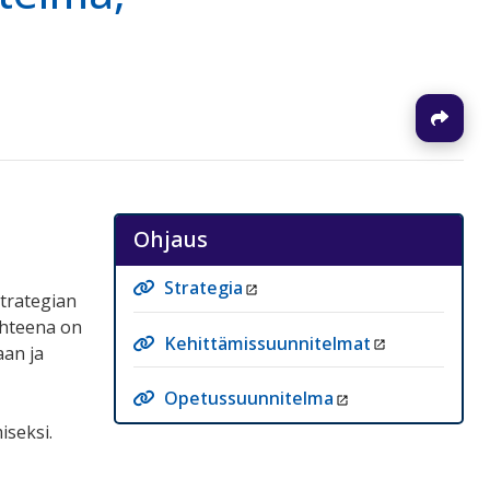
J
Ohjaus
Strategia
trategian
ohteena on
Kehittämissuunnitelmat
aan ja
Opetussuunnitelma
iseksi.