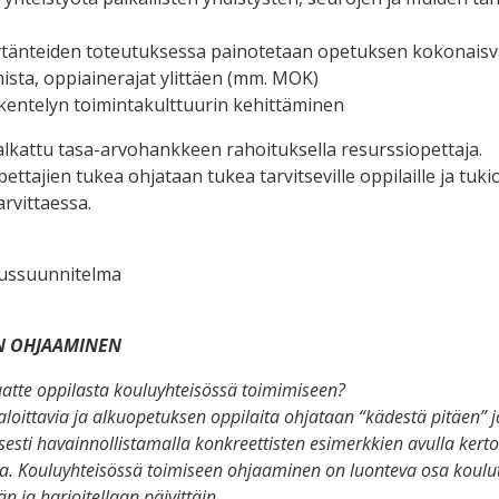
tänteiden toteutuksessa painotetaan opetuksen kokonaisva
ista, oppiainerajat ylittäen (mm. MOK)
kentelyn toimintakulttuurin kehittäminen
alkattu tasa-arvohankkeen rahoituksella resurssiopettaja.
ettajien tukea ohjataan tukea tarvitseville oppilaille ja tuk
arvittaessa.
aussuunnitelma
N OHJAAMINEN
aatte oppilasta kouluyhteisössä toimimiseen?
loittavia ja alkuopetuksen oppilaita ohjataan “kädestä pitäen” j
sesti havainnollistamalla konkreettisten esimerkkien avulla kert
a. Kouluyhteisössä toimiseen ohjaaminen on luonteva osa koulut
än ja harjoitellaan päivittäin.