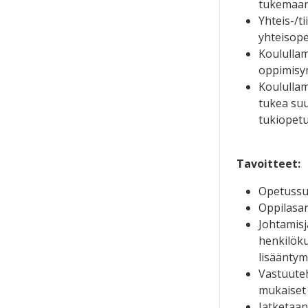
tukemaan 
Yhteis-/t
yhteisop
Koulullam
oppimisy
Koulullam
tukea suu
tukiopetu
Tavoitteet:
Opetussuu
Oppilasar
Johtamisj
henkilök
lisäänty
Vastuuteh
mukaiset 
Jatketaan