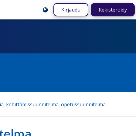
Kirjaudu
Rekisteröidy
gia, kehittämissuunnitelma, opetussuunnitelma
itelma,