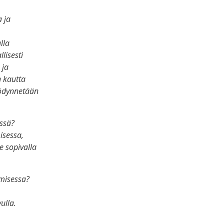
a ja
lla
lisesti
 ja
n kautta
yödynnetään
össä?
isessa,
e sopivalla
amisessa?
ulla.