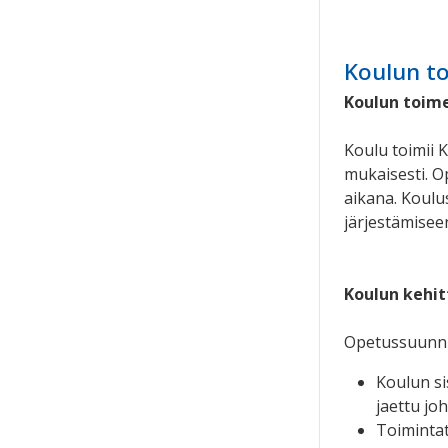
Koulun t
Koulun toim
Koulu toimii 
mukaisesti. 
aikana. Koul
järjestämisee
Koulun kehi
Opetussuunni
Koulun si
jaettu jo
Toimintat