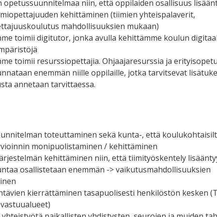
opetussuunnitelmaa niin, että oppilaiden osallisuus lisään
iimiopettajuuden kehittäminen (tiimien yhteispalaverit,
ettajuuskoulutus mahdollisuuksien mukaan)
me toimii digitutor, jonka avulla kehittämme koulun digitaal
mpäristöjä
me toimii resurssiopettajia. Ohjaajaresurssia ja erityisope
nnataan enemmän niille oppilaille, jotka tarvitsevat lisätuk
sta annetaan tarvittaessa.
nnitelman toteuttaminen sekä kunta-, että koulukohtaisilt
vioinnin monipuolistaminen / kehittäminen
ärjestelmän kehittäminen niin, että tiimityöskentely lisäänty
untaa osallistetaan enemmän -> vaikutusmahdollisuuksien
minen
tävien kierrättäminen tasapuolisesti henkilöstön kesken (
vastuualueet)
 yhteistyötä paikallisten yhdistysten, seurojen ja muiden ta