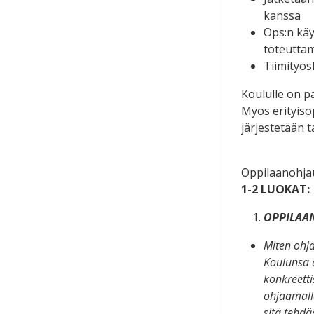
kanssa
Ops:n käy
toteuttam
Tiimityös
Koululle on p
Myös erityisop
järjestetään t
Oppilaanohj
1-2 LUOKAT:
OPPILAA
Miten ohj
Koulunsa a
konkreetti
ohjaamall
sitä tehdä