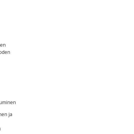
ten
uoden
tuminen
nen ja
u