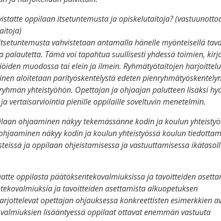
istatte oppilaan itsetuntemusta ja opiskelutaitoja? (vastuunotto
aitoja)
tsetuntemusta vahvistetaan antamalla hänelle myönteisellä tava
 palautetta. Tämä voi tapahtua suullisesti yhdessä toimien, kirjal
öiden muodossa tai elein ja ilmein. Ryhmätyötaitojen harjoittelu
inen aloitetaan parityöskentelystä edeten pienryhmätyöskentely
yhmän yhteistyöhön. Opettajan ja ohjaajan palutteen lisäksi h
- ja vertaisarviointia pienille oppilaille soveltuvin menetelmin.
ilaan ohjaaminen näkyy tekemässänne kodin ja koulun yhteisty
ohjaaminen näkyy kodin ja koulun yhteistyössä koulun tiedottam
teissä ja oppilaan ohjeistamisessa ja vastuuttamisessa ikätasoll
atte oppilasta päätöksentekovalmiuksissa ja tavoitteiden asett
tekovalmiuksia ja tavoitteiden asettamista alkuopetuksen
arjottelevat opettajan ohjauksessa konkreettisten esimerkkien av
n valmiuksien lisääntyessä oppilaat ottavat enemmän vastuuta