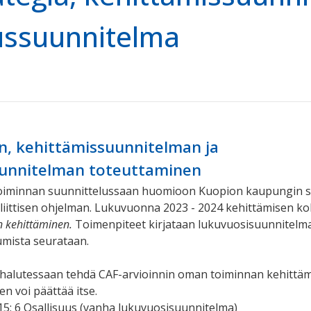
ussuunnitelma
n, kehittämissuunnitelman ja
unnitelman toteuttaminen
toiminnan suunnittelussaan huomioon Kuopion kaupungin s
liittisen ohjelman. Lukuvuonna 2023 - 2024 kehittämisen k
n kehittäminen.
Toimenpiteet kirjataan lukuvuosisuunnitelm
umista seurataan.
 halutessaan tehdä CAF-arvioinnin oman toiminnan kehittäm
n voi päättää itse.
15: 6 Osallisuus (vanha lukuvuosisuunnitelma)