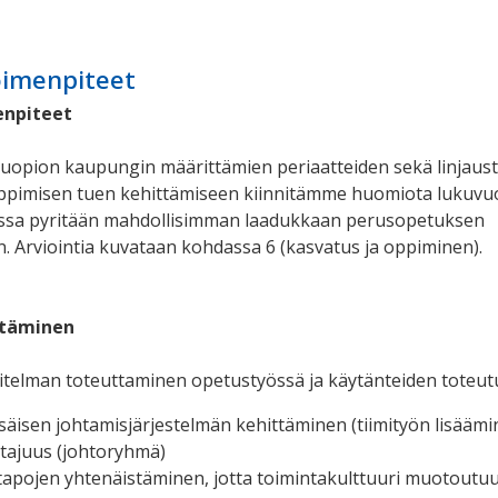
oimenpiteet
enpiteet
Kuopion kaupungin määrittämien periaatteiden sekä linjaus
Oppimisen tuen kehittämiseen kiinnitämme huomiota lukuv
ussa pyritään mahdollisimman laadukkaan perusopetuksen
n. Arviointia kuvataan kohdassa 6 (kasvatus ja oppiminen).
ttäminen
telman toteuttaminen opetustyössä ja käytänteiden toteu
säisen johtamisjärjestelmän kehittäminen (tiimityön lisäämi
htajuus (johtoryhmä)
apojen yhtenäistäminen, jotta toimintakulttuuri muotoutu