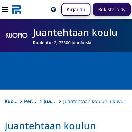
Kirjaudu
Rekisteröidy
Juantehtaan koulu
Ruukintie 2, 73500 Juankoski
Kuopio
>
Peruskoulut
>
Juantehtaan koulu
>
Juantehtaan koulun lukuvuosisuunnitelma 2023 - 2024
Juantehtaan koulun