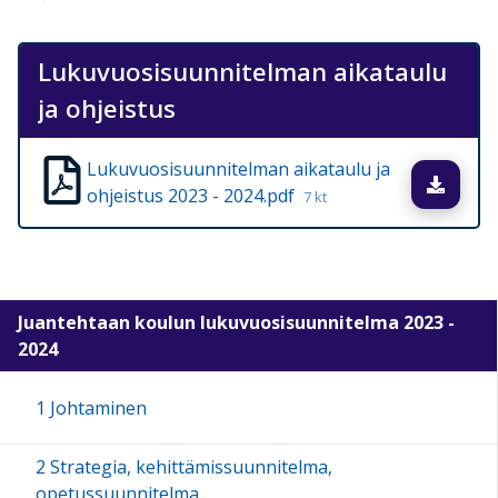
Lukuvuosisuunnitelman aikataulu
ja ohjeistus
Lukuvuosisuunnitelman aikataulu ja
Lata
ohjeistus 2023 - 2024.pdf
7 kt
Juantehtaan koulun lukuvuosisuunnitelma 2023 -
2024
1 Johtaminen
2 Strategia, kehittämissuunnitelma,
opetussuunnitelma