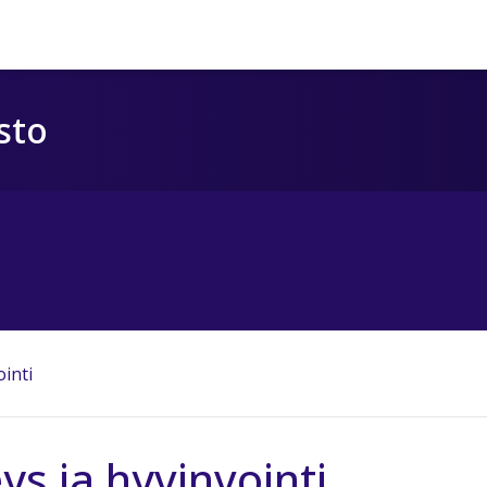
sto
ointi
ys ja hyvinvointi