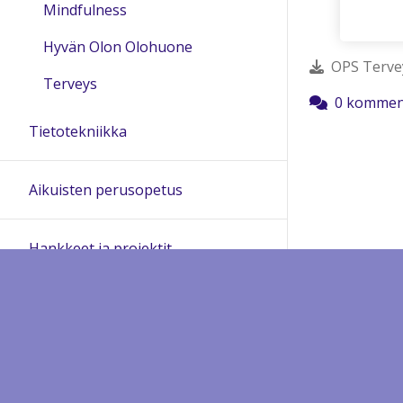
Mindfulness
Hyvän Olon Olohuone
OPS Tervey
Terveys
0 kommen
Tietotekniikka
Aikuisten perusopetus
Hankkeet ja projektit
Luentotallenteet
Yleisinfo