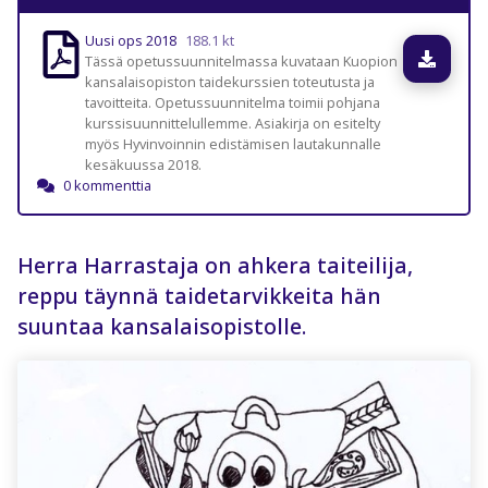
Uusi ops 2018
188.1 kt
Lataa
Tässä opetussuunnitelmassa kuvataan Kuopion
kansalaisopiston taidekurssien toteutusta ja
tavoitteita. Opetussuunnitelma toimii pohjana
kurssisuunnittelullemme. Asiakirja on esitelty
myös Hyvinvoinnin edistämisen lautakunnalle
kesäkuussa 2018.
0 kommenttia
Herra Harrastaja on ahkera taiteilija,
reppu täynnä taidetarvikkeita hän
suuntaa kansalaisopistolle.