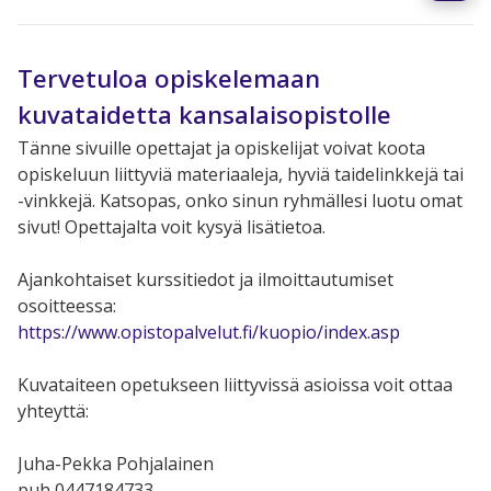
Tervetuloa opiskelemaan
kuvataidetta kansalaisopistolle
Tänne sivuille opettajat ja opiskelijat voivat koota
opiskeluun liittyviä materiaaleja, hyviä taidelinkkejä tai
-vinkkejä. Katsopas, onko sinun ryhmällesi luotu omat
sivut! Opettajalta voit kysyä lisätietoa.
Ajankohtaiset kurssitiedot ja ilmoittautumiset
osoitteessa:
https://www.opistopalvelut.fi/kuopio/index.asp
Kuvataiteen opetukseen liittyvissä asioissa voit ottaa
yhteyttä:
Juha-Pekka Pohjalainen
puh 0447184733