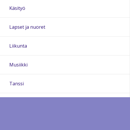
Käsityö
Lapset ja nuoret
Liikunta
Musiikki
Tanssi
Terveys ja hyvinvointi
Tietotekniikka