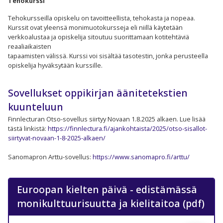
Tehokurssi
Tehokursseilla opiskelu on tavoitteellista, tehokasta ja nopeaa.
Kurssit ovat yleensä monimuotokursseja eli niillä käytetään
verkkoalustaa ja opiskelija sitoutuu suorittamaan kotitehtäviä
reaaliaikaisten
tapaamisten välissä. Kurssi voi sisältää tasotestin, jonka perusteella
opiskelija hyväksytään kurssille.​
Sovellukset oppikirjan äänitetekstien
kuunteluun
Finnlecturan Otso-sovellus siirtyy Novaan 1.8.2025 alkaen. Lue lisää
tästä linkistä:
https://finnlectura.fi/ajankohtaista/2025/otso-sisallot-
siirtyvat-novaan-1-8-2025-alkaen/
Sanomapron Arttu-sovellus:
https://www.sanomapro.fi/arttu/
Euroopan kielten päivä - edistämässä
monikulttuurisuutta ja kielitaitoa (pdf)