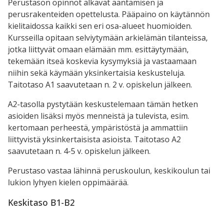
Perustason opinnot alkavat ääntämisen ja
perusrakenteiden opettelusta. Pääpaino on käytännön
kielitaidossa kaikki sen eri osa-alueet huomioiden.
Kursseilla opitaan selviytymään arkielämän tilanteissa,
jotka liittyvät omaan elämään mm. esittäytymään,
tekemään itseä koskevia kysymyksiä ja vastaamaan
niihin sekä käymään yksinkertaisia keskusteluja.
Taitotaso A1 saavutetaan n. 2 v. opiskelun jälkeen.
A2-tasolla pystytään keskustelemaan tämän hetken
asioiden lisäksi myös menneistä ja tulevista, esim.
kertomaan perheestä, ympäristöstä ja ammattiin
liittyvistä yksinkertaisista asioista. Taitotaso A2
saavutetaan n. 4-5 v. opiskelun jälkeen.
Perustaso vastaa lähinnä peruskoulun, keskikoulun tai
lukion lyhyen kielen oppimäärää.
Keskitaso B1-B2