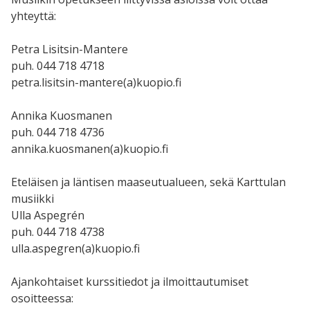
yhteyttä:
Petra Lisitsin-Mantere
puh. 044 718 4718
petra.lisitsin-mantere(a)kuopio.fi
Annika Kuosmanen
puh. 044 718 4736
annika.kuosmanen(a)kuopio.fi
Eteläisen ja läntisen maaseutualueen, sekä Karttulan
musiikki
Ulla Aspegrén
puh. 044 718 4738
ulla.aspegren(a)kuopio.fi
Ajankohtaiset kurssitiedot ja ilmoittautumiset
osoitteessa: