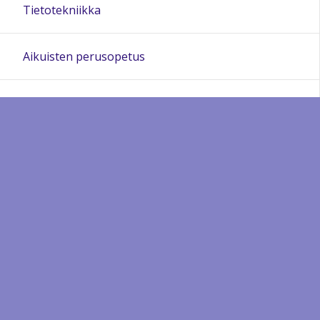
Tietotekniikka
Aikuisten perusopetus
Hankkeet ja projektit
Luentotallenteet
Yleisinfo
Sähköinen opettajainhuone
Sivukartta