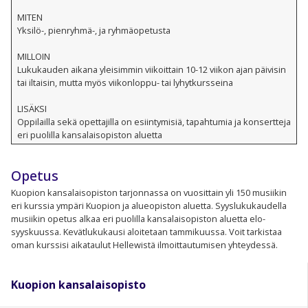
MITEN
Yksilö-, pienryhmä-, ja ryhmäopetusta
MILLOIN
Lukukauden aikana yleisimmin viikoittain 10-12 viikon ajan päivisin
tai iltaisin, mutta myös viikonloppu- tai lyhytkursseina
LISÄKSI
Oppilailla sekä opettajilla on esiintymisiä, tapahtumia ja konsertteja
eri puolilla kansalaisopiston aluetta
Opetus
Kuopion kansalaisopiston tarjonnassa on vuosittain yli 150 musiikin
eri kurssia ympäri Kuopion ja alueopiston aluetta. Syyslukukaudella
musiikin opetus alkaa eri puolilla kansalaisopiston aluetta elo-
syyskuussa. Kevätlukukausi aloitetaan tammikuussa. Voit tarkistaa
oman kurssisi aikataulut Hellewistä ilmoittautumisen yhteydessä.
Kuopion kansalaisopisto