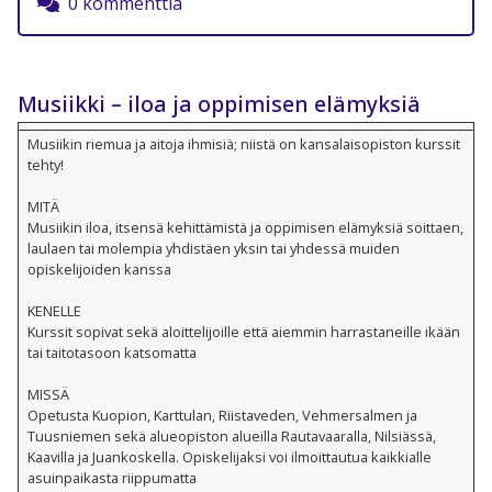
0 kommenttia
Musiikki – iloa ja oppimisen elämyksiä
Musiikin riemua ja aitoja ihmisiä; niistä on kansalaisopiston kurssit
tehty!
MITÄ
Musiikin iloa, itsensä kehittämistä ja oppimisen elämyksiä soittaen,
laulaen tai molempia yhdistäen yksin tai yhdessä muiden
opiskelijoiden kanssa
KENELLE
Kurssit sopivat sekä aloittelijoille että aiemmin harrastaneille ikään
tai taitotasoon katsomatta
MISSÄ
Opetusta Kuopion, Karttulan, Riistaveden, Vehmersalmen ja
Tuusniemen sekä alueopiston alueilla Rautavaaralla, Nilsiässä,
Kaavilla ja Juankoskella. Opiskelijaksi voi ilmoittautua kaikkialle
asuinpaikasta riippumatta