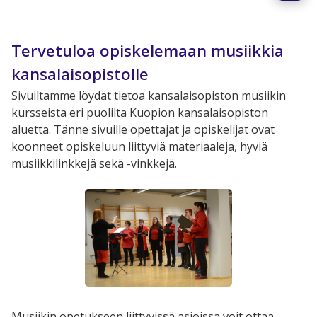
Tervetuloa opiskelemaan musiikkia
kansalaisopistolle
Sivuiltamme löydät tietoa kansalaisopiston musiikin
kursseista eri puolilta Kuopion kansalaisopiston
aluetta. Tänne sivuille opettajat ja opiskelijat ovat
koonneet opiskeluun liittyviä materiaaleja, hyviä
musiikkilinkkejä sekä -vinkkejä.
Musiikin opetukseen liittyvissä asioissa voit ottaa