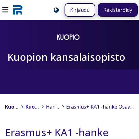
Kirjaudu
Rekisteröidy
Kuopion kansalaisopisto
Kuopio
>
Kuopion kansalaisopisto
>
Hankkeet ja projektit
>
Erasmus+ KA1 -hanke Osaamista ja osallisuutta yhdessä oppien
Erasmus+ KA1 -hanke