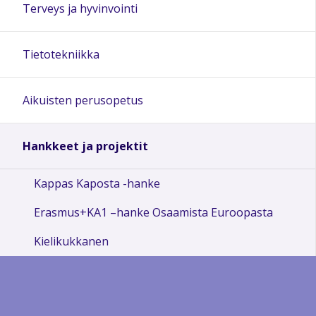
Terveys ja hyvinvointi
Tietotekniikka
Aikuisten perusopetus
Hankkeet ja projektit
Kappas Kaposta -hanke
Erasmus+KA1 –hanke Osaamista Euroopasta
Kielikukkanen
Osaamista ja onnistumisia
Erasmus+ KA1 -hanke Osaamista ja osallisuutta