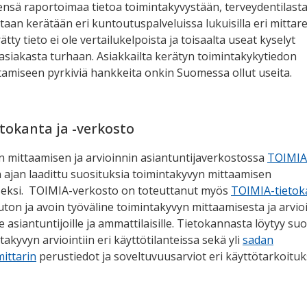
ensä raportoimaa tietoa toimintakyvystään, terveydentilasta
an kerätään eri kuntoutuspalveluissa lukuisilla eri mittareil
rätty tieto ei ole vertailukelpoista ja toisaalta useat kyselyt
asiakasta turhaan. Asiakkailta kerätyn toimintakykytiedon
miseen pyrkiviä hankkeita onkin Suomessa ollut useita.
tokanta ja -verkosto
 mittaamisen ja arvioinnin asiantuntijaverkostossa
TOIMIA
ajan laadittu suosituksia toimintakyvyn mittaamisen
seksi. TOIMIA-verkosto on toteuttanut myös
TOIMIA-tieto
ton ja avoin työväline toimintakyvyn mittaamisesta ja arvio
e asiantuntijoille ja ammattilaisille. Tietokannasta löytyy suo
takyvyn arviointiin eri käyttötilanteissa sekä yli
sadan
ittarin
perustiedot ja soveltuvuusarviot eri käyttötarkoituk