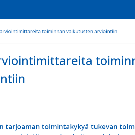
earviointimittareita toiminnan vaikutusten arviointiin
rviointimittareita toimi
ntiin
en tarjoaman toimintakykyä tukevan toi