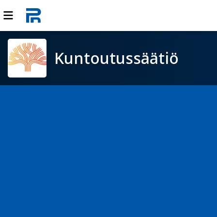
Kuntoutussäätiö