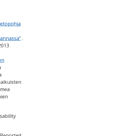
ietopohja
rannassa”
.
2013
en
ä
a
aikuisten
olmea
mien
ability
-Reported