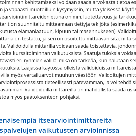
sitoiminnan kehittämiseksi voidaan saada arvokasta tietoa e
 ja vapaasti muotoilluin kysymyksin, mutta yleisessä käytö
itsearviointimittareiden etuna on mm. luotettavuus ja tarkkuu
tarit on suunniteltu mittaamaan tiettyjä tekijöitä (esimerkiks
kutusta elämänlaatuun, kipuun tai masennukseen). Validoit
ittaria on testattu, ja sen on osoitettu mittaavan sitä, mitä 
ta. Validoidulla mittarilla voidaan saada toistettavia, johdon
rvioita kurssitoiminnan vaikutuksista. Saatuja tuloksia void
tavasti eri ryhmien välillä, mikä on tärkeää, kun halutaan sel
utuksia. Laajassa käytössä olleista validoiduista mittareist
villa myös vertailuarvot muuhun väestöön. Validoitujen mit
rviointiprosessista tieteellisesti pätevämmän, ja voi tehdä s
tävämmän. Validoiduilla mittareilla on mahdollista saada usk
ietoa myös päätöksenteon pohjaksi.
enäisempiä itsearviointimittareita
palvelujen vaikutusten arvioinnissa