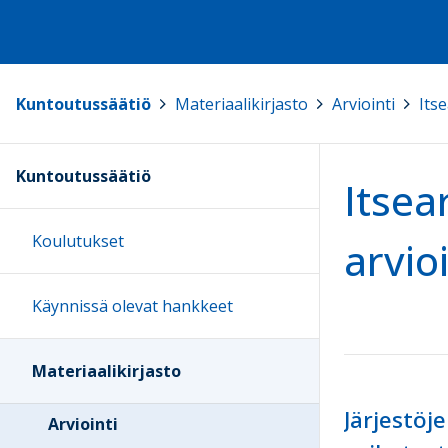
Kuntoutussäätiö
>
Materiaalikirjasto
>
Arviointi
>
Its
Kuntoutussäätiö
Itsea
Koulutukset
arvioi
Käynnissä olevat hankkeet
Materiaalikirjasto
Järjestöj
Arviointi