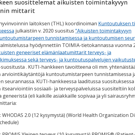
een suosittelemat aikuisten toimintakyvyn
nnin mittarit
hyvinvoinnin laitoksen (THL) koordinoiman
Kuntoutuksen t
keessa
julkaistiin v. 2020 suositus
”Aikuisten toimintakyvyn
 kuntoutumistarpeen tunnistamisessa ja kuntoutumisen seu
valmistelussa hyödynnettiin TOIMIA-tietokannassa vuonna 
kuisten geneeriset elämänlaatumittarit terveys- ja
tkimuksessa sekä terveys- ja kuntoutuspalvelujen vaikutust
-suositusta . KUTI-hankkeen tavoitteena oli mm. yhtenäistä
 arviointikäytäntöjä kuntoutumistarpeen tunnistamisessa j
n seurannassa. KUTI-hankkeessa laaditussa suosituksessa 
itsearviointiin sosiaali- ja terveyspalveluissa suositeltiin k
 geneeristä (eli kaikille asiakkaille sopivaa ja yli sairausryh
ittaria:
: WHODAS 2.0 (12 kysymystä) (World Health Organization Dis
chedule)
: PROMIS Yleinen terveys (10 kysymystä) PROMIS® (Patient