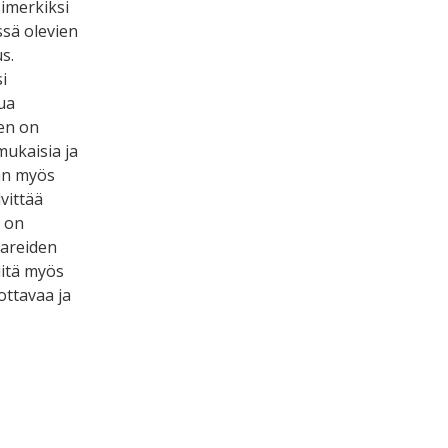
simerkiksi
ssä olevien
s.
i
ua
sen on
mukaisia ja
aan myös
vittää
a on
tareiden
iitä myös
ottavaa ja