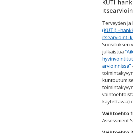
KUTI-hankk
itsearvioi
Terveyden ja 
(KUTI) –hank
itsearviointi
Suosituksen 
julkaistua
”Ai
hyvinvointitu
arvioinnissa”
toimintakyvyn
kuntoutumise
toimintakyvyn 
vaihtoehtoista
käytettävää) m
Vaihtoehto 1
Assessment S
Vaihtoehto 2