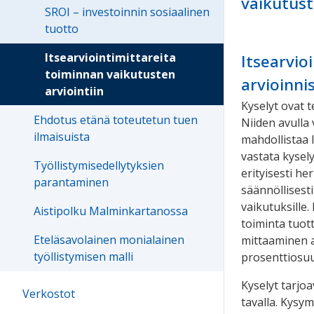
vaikutust
SROI – investoinnin sosiaalinen
tuotto
Itsearviointimittareita
Itsearvio
toiminnan vaikutusten
arvioinni
arviointiin
Kyselyt ovat 
Ehdotus etänä toteutetun tuen
Niiden avulla
ilmaisuista
mahdollistaa 
vastata kysel
Työllistymisedellytyksien
erityisesti he
parantaminen
säännöllisesti
vaikutuksille.
Aistipolku Malminkartanossa
toiminta tuot
Eteläsavolainen monialainen
mittaaminen a
työllistymisen malli
prosenttiosuu
Kyselyt tarjo
Verkostot
tavalla. Kysym