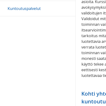
asioita. Kurs
avokysymyksin
Kuntoutuspalvelut
validoitujen 
Validoidut mit
toiminnan vai
itsearviointim
tarkoitus mita
luotettavia a
verrata luotet
toiminnan vaik
monesti saata
käyttö tekee a
eettisesti kes
luotettavaa t
Kohti yht
kuntoutus