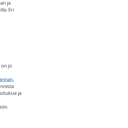
an ja
la. Eri
on jo
kannan
,
innista
situksia ja
siin.