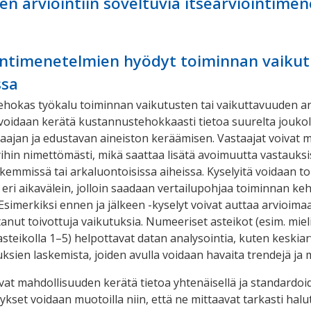
en arviointiin soveltuvia itsearviointime
intimenetelmien hyödyt toiminnan vaiku
ssa
tehokas työkalu toiminnan vaikutusten tai vaikuttavuuden arv
 voidaan kerätä kustannustehokkaasti tietoa suurelta joukol
laajan ja edustavan aineiston keräämisen. Vastaajat voivat 
yihin nimettömästi, mikä saattaa lisätä avoimuutta vastauksi
rkemmissä tai arkaluontoisissa aiheissa. Kyselyitä voidaan to
 eri aikavälein, jolloin saadaan vertailupohjaa toiminnan kehi
 Esimerkiksi ennen ja jälkeen -kyselyt voivat auttaa arvioim
tanut toivottuja vaikutuksia. Numeeriset asteikot (esim. miel
steikolla 1–5) helpottavat datan analysointia, kuten keskiar
ksien laskemista, joiden avulla voidaan havaita trendejä ja 
avat mahdollisuuden kerätä tietoa yhtenäisellä ja standardoi
ykset voidaan muotoilla niin, että ne mittaavat tarkasti halu