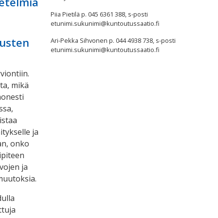
netelmiä
Piia Pietilä p. 045 6361 388, s-posti
etunimi.sukunimi@kuntoutussaatio.fi
tusten
Ari-Pekka Sihvonen p. 044 4938 738, s-posti
etunimi.sukunimi@kuntoutussaatio.fi
iontiin.
ta, mikä
monesti
ssa,
istaa
tykselle ja
aan, onko
ipiteen
vojen ja
muutoksia.
dulla
ttuja