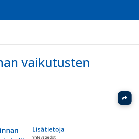
nnan vaikutusten
J
Lisätietoja
minnan
Yhteystiedot