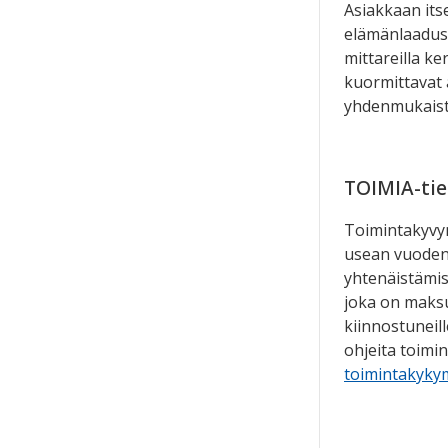
Asiakkaan its
elämänlaadusta
mittareilla ke
kuormittavat 
yhdenmukaista
TOIMIA-tie
Toimintakyvyn
usean vuoden 
yhtenäistämi
joka on maksu
kiinnostuneill
ohjeita toimin
toimintakykym