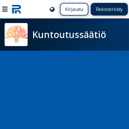
Kirjaudu
Rekisteröidy
Kuntoutussäätiö