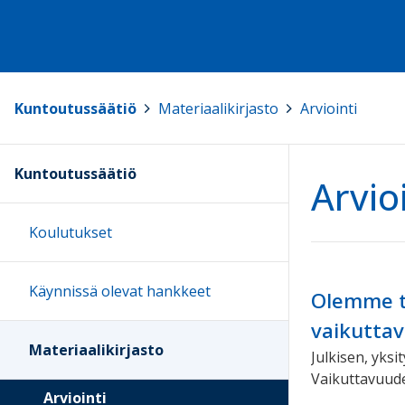
Kuntoutussäätiö
>
Materiaalikirjasto
>
Arviointi
Kuntoutussäätiö
Arvio
Koulutukset
Käynnissä olevat hankkeet
Olemme t
vaikutta
Materiaalikirjasto
Julkisen, yks
Vaikuttavuude
Arviointi