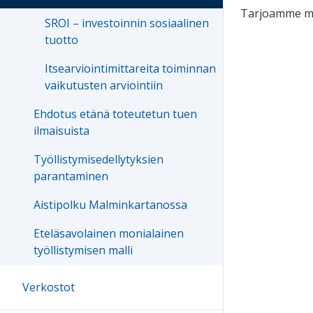
Tarjoamme mak
SROI – investoinnin sosiaalinen
tuotto
Itsearviointimittareita toiminnan
vaikutusten arviointiin
Ehdotus etänä toteutetun tuen
ilmaisuista
Työllistymisedellytyksien
parantaminen
Aistipolku Malminkartanossa
Eteläsavolainen monialainen
työllistymisen malli
Verkostot