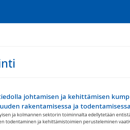
inti
iedolla johtamisen ja kehittämisen kump
vuuden rakentamisessa ja todentamisessa
ityisen ja kolmannen sektorin toiminnalta edellytetään entis
n todentaminen ja kehittämistoimien perusteleminen vaativat