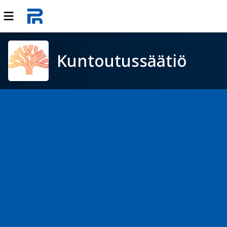
Kuntoutussäätiö