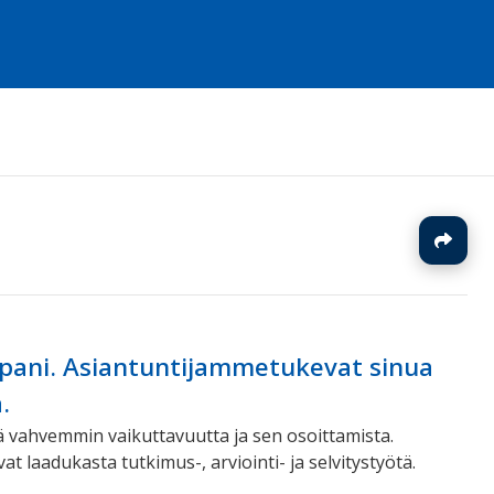
J
pani. Asiantuntijammetukevat sinua
.
tä vahvemmin vaikuttavuutta ja sen osoittamista.
 laadukasta tutkimus-, arviointi- ja selvitystyötä.