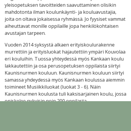
yleisopetuksen tavoitteiden saavuttaminen olisikin
mahdotonta ilman koulunkäynti- ja kouluavustajia,
joita on oltava jokaisessa ryhmässä. Jo fyysiset vammat
aiheuttavat monille oppilaille jopa henkilökohtaisen
avustajan tarpeen.
Vuoden 2014 syksystä alkaen erityiskoulurakenne
murrettiin ja erityisluokat hajautettiin ympäri Kouvolaa
eri kouluihin. Tuossa yhteydessä myös Kankaan koulu
lakkautettiin ja osa perusopetuksen oppilaista siirtyi
Kaunisnurmen kouluun. Kaunisnurmen kouluun siirtyi
samassa yhdeydessä myös Kankaan koulussa aiemmin
toimineet Musiikkiluokat (luokat 3 - 6). Näin
Kaunisnurmen koulusta tuli kaksisarjainen koulu, jossa
opiskelee nykyisin noin 200 oppilasta.