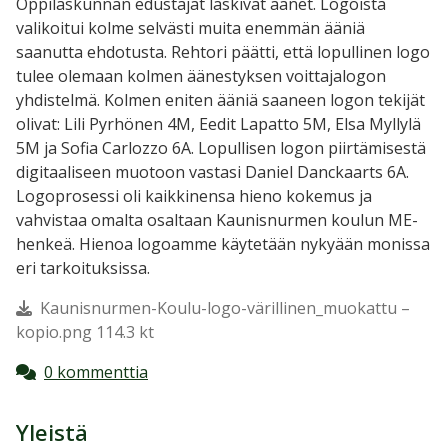
Oppilaskunnan edustajat laskivat äänet. Logoista
valikoitui kolme selvästi muita enemmän ääniä
saanutta ehdotusta. Rehtori päätti, että lopullinen logo
tulee olemaan kolmen äänestyksen voittajalogon
yhdistelmä. Kolmen eniten ääniä saaneen logon tekijät
olivat: Lili Pyrhönen 4M, Eedit Lapatto 5M, Elsa Myllylä
5M ja Sofia Carlozzo 6A. Lopullisen logon piirtämisestä
digitaaliseen muotoon vastasi Daniel Danckaarts 6A.
Logoprosessi oli kaikkinensa hieno kokemus ja
vahvistaa omalta osaltaan Kaunisnurmen koulun ME-
henkeä. Hienoa logoamme käytetään nykyään monissa
eri tarkoituksissa.
Kaunisnurmen-Koulu-logo-värillinen_muokattu –
kopio.png 114.3 kt
0 kommenttia
Yleistä