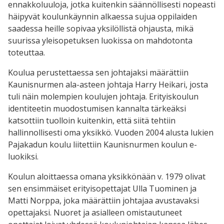
ennakkoluuloja, jotka kuitenkin säännöllisesti nopeasti
häipyvät koulunkäynnin alkaessa sujua oppilaiden
saadessa heille sopivaa yksilöllistä ohjausta, mikä
suurissa yleisopetuksen luokissa on mahdotonta
toteuttaa.
Koulua perustettaessa sen johtajaksi määrättiin
Kaunisnurmen ala-asteen johtaja Harry Heikari, josta
tuli näin molempien koulujen johtaja. Erityiskoulun
identiteetin muodostumisen kannalta tärkeäksi
katsottiin tuolloin kuitenkin, että siitä tehtiin
hallinnollisesti oma yksikkö. Vuoden 2004 alusta lukien
Pajakadun koulu liitettiin Kaunisnurmen koulun e-
luokiksi.
Koulun aloittaessa omana yksikkönään v. 1979 olivat
sen ensimmäiset erityisopettajat Ulla Tuominen ja
Matti Norppa, joka määrättiin johtajaa avustavaksi
opettajaksi. Nuoret ja asialleen omistautuneet