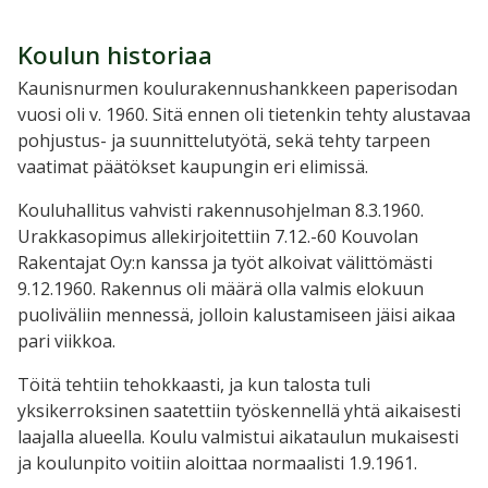
Koulun historiaa
Kaunisnurmen koulurakennushankkeen paperisodan
vuosi oli v. 1960. Sitä ennen oli tietenkin tehty alustavaa
pohjustus- ja suunnittelutyötä, sekä tehty tarpeen
vaatimat päätökset kaupungin eri elimissä.
Kouluhallitus vahvisti rakennusohjelman 8.3.1960.
Urakkasopimus allekirjoitettiin 7.12.-60 Kouvolan
Rakentajat Oy:n kanssa ja työt alkoivat välittömästi
9.12.1960. Rakennus oli määrä olla valmis elokuun
puoliväliin mennessä, jolloin kalustamiseen jäisi aikaa
pari viikkoa.
Töitä tehtiin tehokkaasti, ja kun talosta tuli
yksikerroksinen saatettiin työskennellä yhtä aikaisesti
laajalla alueella. Koulu valmistui aikataulun mukaisesti
ja koulunpito voitiin aloittaa normaalisti 1.9.1961.