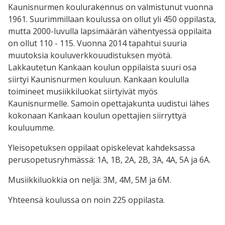
Kaunisnurmen koulurakennus on valmistunut vuonna
1961. Suurimmillaan koulussa on ollut yli 450 oppilasta,
mutta 2000-luvulla lapsimäärän vähentyessä oppilaita
on ollut 110 - 115. Vuonna 2014 tapahtui suuria
muutoksia kouluverkkouudistuksen myötä.
Lakkautetun Kankaan koulun oppilaista suuri osa
siirtyi Kaunisnurmen kouluun. Kankaan koululla
toimineet musiikkiluokat siirtyivät myös
Kaunisnurmelle. Samoin opettajakunta uudistui lähes
kokonaan Kankaan koulun opettajien siirryttyä
kouluumme.
Yleisopetuksen oppilaat opiskelevat kahdeksassa
perusopetusryhmässä: 1A, 1B, 2A, 2B, 3A, 4A, 5A ja 6A.
Musiikkiluokkia on neljä: 3M, 4M, 5M ja 6M.
Yhteensä koulussa on noin 225 oppilasta.