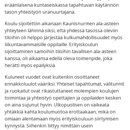
eräänlaisena kuntaseiskassa tapahtuvan käytännön
tason yhteistyön uranuurtajana.
Koulu sijoitettiin aikanaan Kaunisnurmen ala-asteen
yhteyteen lähinnä siksi, että yhdessä tasossa oleviin
tiloihin oli helppo järjestää kulkumahdollisuudet myös
liikuntavammaisille oppilaille. Erityiskoulun
sijoittaminen samoihin tiloihin tavallisen ala-asteen
kanssa, oli aikaansa edellä oleva toimenpide, joka
herätti myös epäilyksiä.
Kuluneet vuodet ovat kuitenkin osoittaneet
ennakkoluulot vääriksi. Yhteiset tapahtumat, välitunnit
ja ruokailut ovat rikastuttaneet molempien koulujen
toimintaa ja yhteistyö opettajien ja oppilaiden kesken
on aina sujunut hyvin. Ulkopuolisen on vaikeata
yhtäkkiä kahta koulumuotoa erottaakaan, mikä on
omiaan alentamaan myös erityiskouluun siirtymisen
kynnystä. Siihenkin liittyy nimittäin usein