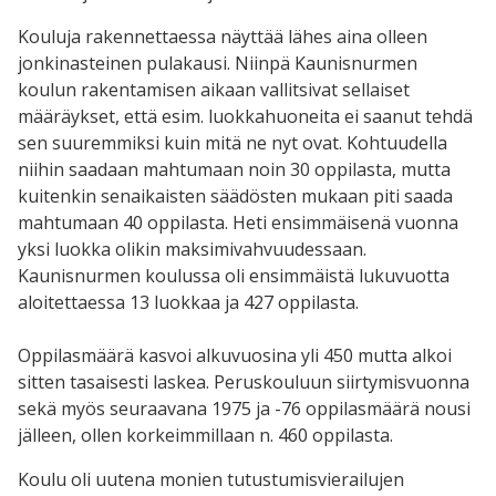
Kouluja rakennettaessa näyttää lähes aina olleen
jonkinasteinen pulakausi. Niinpä Kaunisnurmen
koulun rakentamisen aikaan vallitsivat sellaiset
määräykset, että esim. luokkahuoneita ei saanut tehdä
sen suuremmiksi kuin mitä ne nyt ovat. Kohtuudella
niihin saadaan mahtumaan noin 30 oppilasta, mutta
kuitenkin senaikaisten säädösten mukaan piti saada
mahtumaan 40 oppilasta. Heti ensimmäisenä vuonna
yksi luokka olikin maksimivahvuudessaan.
Kaunisnurmen koulussa oli ensimmäistä lukuvuotta
aloitettaessa 13 luokkaa ja 427 oppilasta.
Oppilasmäärä kasvoi alkuvuosina yli 450 mutta alkoi
sitten tasaisesti laskea. Peruskouluun siirtymisvuonna
sekä myös seuraavana 1975 ja -76 oppilasmäärä nousi
jälleen, ollen korkeimmillaan n. 460 oppilasta.
Koulu oli uutena monien tutustumisvierailujen