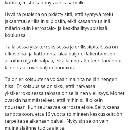
kohtaa, mistä käännytään kasarmille.
Hyvänä puolena on pidetty sitä, että syntyvä melu
jakaantuu erillisiin siipiosiin, eikä kasaannu siinä
määrin kuin kerrostalo- ja keskihallityyppisissä
kouluissa.
Tällaisessa yksikerroksisessa ja erillissiipitalossa on
ulkoseinä- ja kattopinta-alaa paljon. Rakentamisen
aikoihin öljy oli halpaa, eikä lämpötalouteen tarvinnut
kiinnittää kovin paljon huomiota.
Talon erikoisuutena voidaan mainita neljän hengen
hissi. Erikoisuus se on siksi, että harvassa
yksikerroksisessa talossa on sellainen ylellisyys. Monet
ovatkin hämmästelleet, että mihin sillä oikein
noustaan, kun seuraavaa kerrosta ei ole. Selityksenä
sanottakoon, että 16 vuotta toimineen keskuskeittiön
tarpeita se aikanaan palveli. Nykyisin se on vain
muinaisjäänne tuolta ajalta.