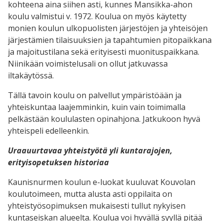
kohteena aina siihen asti, kunnes Mansikka-ahon
koulu valmistui v. 1972. Koulua on myös käytetty
monien koulun ulkopuolisten järjestöjen ja yhteisöjen
järjestämien tilaisuuksien ja tapahtumien pitopaikkana
ja majoitustilana sekä erityisesti muonituspaikkana.
Niinikään voimistelusali on ollut jatkuvassa
iltakäytössä.
Tällä tavoin koulu on palvellut ympäristöään ja
yhteiskuntaa laajemminkin, kuin vain toimimalla
pelkästään koululasten opinahjona. Jatkukoon hyvä
yhteispeli edelleenkin.
Uraauurtavaa yhteistyötä yli kuntarajojen,
erityisopetuksen historiaa
Kaunisnurmen koulun e-luokat kuuluvat Kouvolan
koulutoimeen, mutta alusta asti oppilaita on
yhteistyösopimuksen mukaisesti tullut nykyisen
kuntaseiskan alueelta. Koulua voi hyvällä syyllä pitää