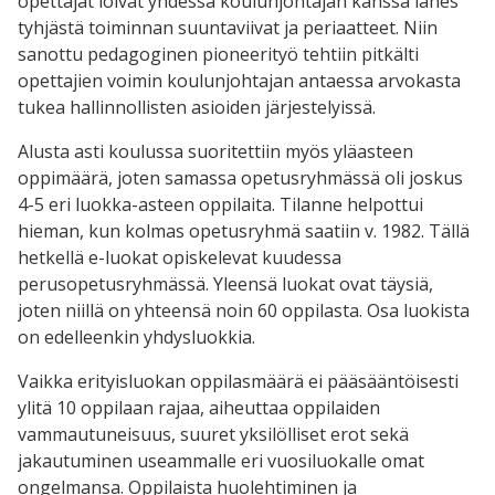
opettajat loivat yhdessä koulunjohtajan kanssa lähes
tyhjästä toiminnan suuntaviivat ja periaatteet. Niin
sanottu pedagoginen pioneerityö tehtiin pitkälti
opettajien voimin koulunjohtajan antaessa arvokasta
tukea hallinnollisten asioiden järjestelyissä.
Alusta asti koulussa suoritettiin myös yläasteen
oppimäärä, joten samassa opetusryhmässä oli joskus
4-5 eri luokka-asteen oppilaita. Tilanne helpottui
hieman, kun kolmas opetusryhmä saatiin v. 1982. Tällä
hetkellä e-luokat opiskelevat kuudessa
perusopetusryhmässä. Yleensä luokat ovat täysiä,
joten niillä on yhteensä noin 60 oppilasta. Osa luokista
on edelleenkin yhdysluokkia.
Vaikka erityisluokan oppilasmäärä ei pääsääntöisesti
ylitä 10 oppilaan rajaa, aiheuttaa oppilaiden
vammautuneisuus, suuret yksilölliset erot sekä
jakautuminen useammalle eri vuosiluokalle omat
ongelmansa. Oppilaista huolehtiminen ja