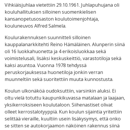
Vihkiäisjuhlaa vietettiin 29.10.1961. Juhlapuhujana oli
kouluhallituksen silloinen suomenkielisen
kansanopetusosaston koulutoimenjohtaja,
kouluneuvos Alfred Salmela.
Koulurakennuksen suunnitteli silloinen
kauppalanarkkitehti Reino Hämäläinen. Alunperin siinä
oli 16 luokkahuonetta ja 4 erikoisluokkaa sekä
voimistelusali, lisäksi keskuskeittiö, varastotiloja sekä
kaksi asuntoa. Vuonna 1978 tehdyssä
peruskorjauksessa huonetiloja jonkin verran
muunneltiin sekä suoritettiin muuta kunnostusta.
Koulun ulkonäköä oudoksuttiin, varsinkin aluksi. Ei
oltu vielä totuttu kaupunkikuvassa matalaan ja laajaan,
yksikerroksiseen koulutaloon. Siihenastiset olivat
olleet kerrostalotyyppiä. Kun koulun sijaintia yritettiin
selittää vieraille, kuultiin usein lisäkysymys, että onko
se sitten se autokorjaamon näköinen rakennus siinä