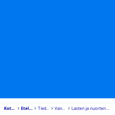
Kotka
>
Etelä-Kymenlaakson urheiluakatemia
>
Tiedotteet
>
Vanhempien valmennusoppi
>
Lasten ja nuorten urheiluvammat Petteri Koski.pdf