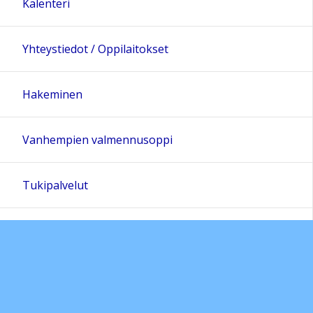
Kalenteri
Yhteystiedot / Oppilaitokset
Hakeminen
Vanhempien valmennusoppi
Tukipalvelut
Seminaarit-koulutukset-juhlat
Blogit