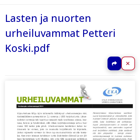
Lasten ja nuorten
urheiluvammat Petteri
Koski.pdf
Jaa
Sul