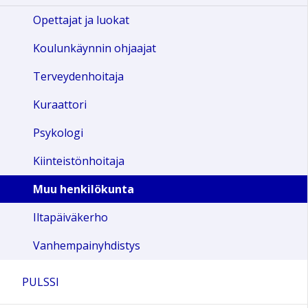
Opettajat ja luokat
Koulunkäynnin ohjaajat
Terveydenhoitaja
Kuraattori
Psykologi
Kiinteistönhoitaja
Muu henkilökunta
Iltapäiväkerho
Vanhempainyhdistys
PULSSI