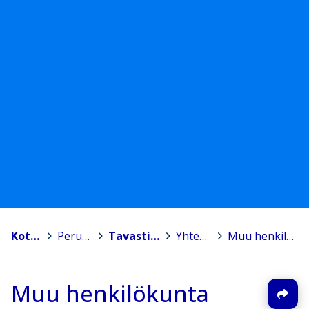
Kotka
>
Peruskoulut
>
Tavastilan koulu
>
Yhteystiedot
>
Muu henkilökunta
Muu henkilökunta