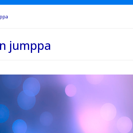
mppa
an jumppa