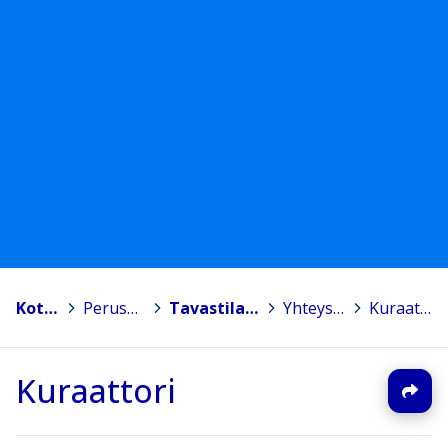
Kotka
>
Peruskoulut
>
Tavastilan koulu
>
Yhteystiedot
>
Kuraattori
Kuraattori