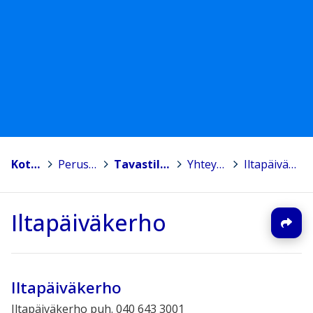
Kotka
>
Peruskoulut
>
Tavastilan koulu
>
Yhteystiedot
>
Iltapäiväkerho
Iltapäiväkerho
Iltapäiväkerho
Iltapäiväkerho puh. 040 643 3001