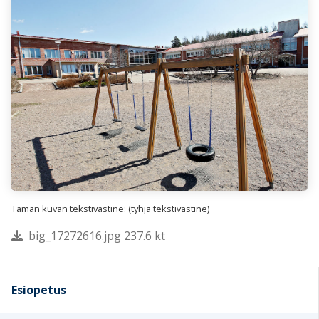
Tämän kuvan tekstivastine: (tyhjä tekstivastine)
big_17272616.jpg 237.6 kt
Esiopetus