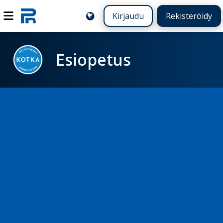
Kirjaudu
Rekisteröidy
Esiopetus