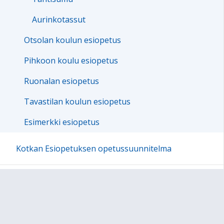
Aurinkotassut
Otsolan koulun esiopetus
Pihkoon koulu esiopetus
Ruonalan esiopetus
Tavastilan koulun esiopetus
Esimerkki esiopetus
Kotkan Esiopetuksen opetussuunnitelma
Kaksikielinen esiopetus
Metsäeskaritoiminta